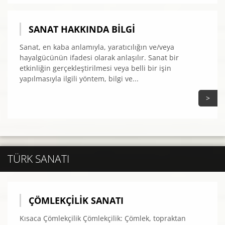
SANAT HAKKINDA BILGI
Sanat, en kaba anlamıyla, yaratıcılığın ve/veya
hayalgücünün ifadesi olarak anlaşılır. Sanat bir
etkinliğin gerçekleştirilmesi veya belli bir işin
yapılmasıyla ilgili yöntem, bilgi ve...
>
TÜRK SANATI
ÇÖMLEKÇILIK SANATI
Kısaca Çömlekçilik Çömlekçilik: Çömlek, topraktan