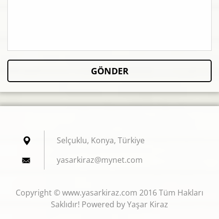
Selçuklu, Konya, Türkiye
yasarkir
az@mynet
.com
Copyright © www.yasarkiraz.com 2016 Tüm Hakları
Saklıdır! Powered by Yaşar Kiraz