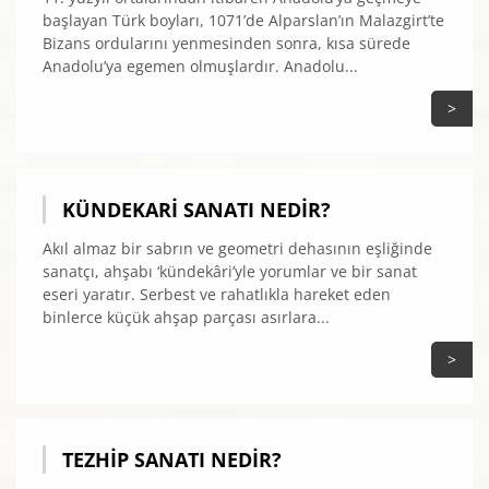
başlayan Türk boyları, 1071’de Alparslan’ın Malazgirt’te
Bizans ordularını yenmesinden sonra, kısa sürede
Anadolu’ya egemen olmuşlardır. Anadolu...
>
KÜNDEKARI SANATI NEDIR?
Akıl almaz bir sabrın ve geometri dehasının eşliğinde
sanatçı, ahşabı ‘kündekâri’yle yorumlar ve bir sanat
eseri yaratır. Serbest ve rahatlıkla hareket eden
binlerce küçük ahşap parçası asırlara...
>
TEZHIP SANATI NEDIR?