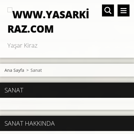
Yaşar Kiraz
Ana Sayfa
>
Sanat
SANAT
SANAT HAKKINDA