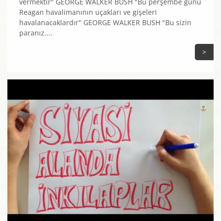
vermektir" GEORGE WALKER BUSH "Bu perşembe günü
Reagan havalimanının uçakları ve gişeleri
havalanacaklardır" GEORGE WALKER BUSH "Bu sizin
paranız....
>