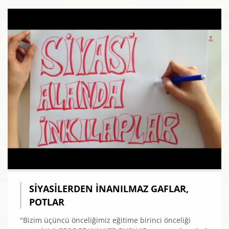
SIYASILERDEN İNANILMAZ GAFLAR,
POTLAR
"Bizim üçüncü önceliğimiz eğitime birinci önceliği