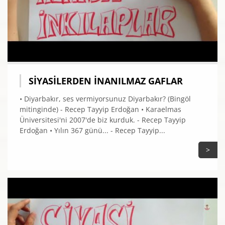
SIYASILERDEN İNANILMAZ GAFLAR
• Diyarbakır, ses vermiyorsunuz Diyarbakır? (Bingöl
mitinginde) - Recep Tayyip Erdoğan • Karaelmas
Üniversitesi'ni 2007'de biz kurduk. - Recep Tayyip
Erdoğan • Yılın 367 günü... - Recep Tayyip...
>