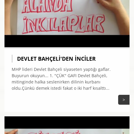
DEVLET BAHÇELI'DEN İNCILER
MHP lideri Devlet Bahçeli siyaseten yaptığı gaflar.
Buyurun okuyun... 1. "ÇÜK" GAFI Devlet Bahçeli,
mitinginde halka seslenirken dilinin kurbanı
oldu.Çünkü demek istedi fakat o iki harf kısalttı...
>