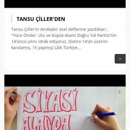
TANSU ÇILLER'DEN
Tansu Çiller'in Anıtkabir özel defterine yazdıkları :
"Yüce Önder. Ulu ve büyük Atam! Doğru Yol Partisi'nin
14'üncü yılını idrâk ediyoruz. (Sonra 14'ün üzerini
karalamış, 15 yapmış) Lâik Türkiye...
>