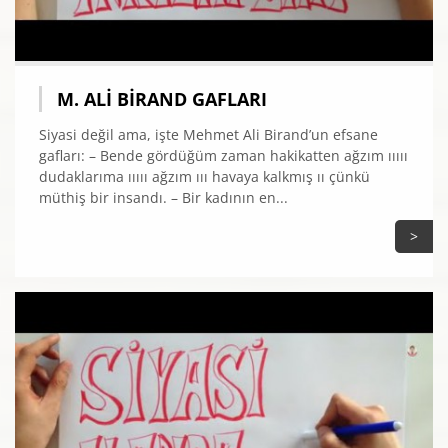
M. ALI BIRAND GAFLARI
Siyasi değil ama, işte Mehmet Ali Birand’un efsane
gafları: – Bende gördüğüm zaman hakikatten ağzım ııııı
dudaklarıma ııııı ağzım ııı havaya kalkmış ıı çünkü
müthiş bir insandı. – Bir kadının en...
>