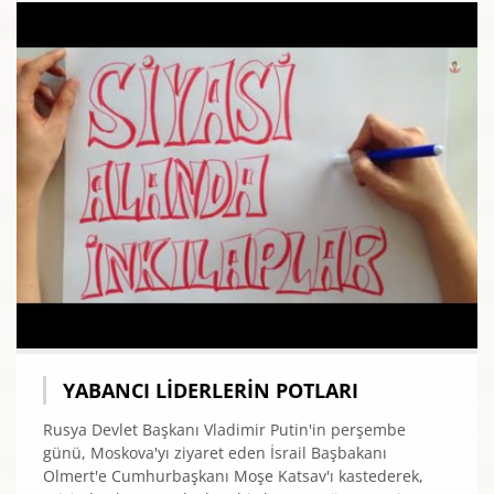
YABANCI LIDERLERIN POTLARI
Rusya Devlet Başkanı Vladimir Putin'in perşembe
günü, Moskova'yı ziyaret eden İsrail Başbakanı
Olmert'e Cumhurbaşkanı Moşe Katsav'ı kastederek,