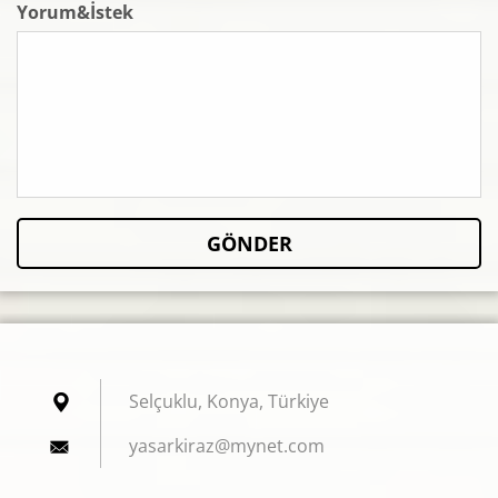
Yorum&İstek
Selçuklu, Konya, Türkiye
yasarkir
az@mynet
.com