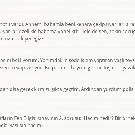
 notu vardı. Annem, babamla beni kenara çekip uyarıları sıra
 Uyarılar özellikle babama yönelikti; 'Hele de sen, sakın ço
n özür dileyeceğiz?'
ını bekliyorum. Yanımdaki gişede işlem yaptıran yaşlı teyze
eyzem cevap veriyor:'Bu paranın hayrını görme İnşallah yazal
n olsa gerek kırmızı ışıkta geçtim. Ardından yurdum polisin
ların Fen Bilgisi sınavının 2. sorusu: 'Hacim nedir? Bir örne
ek: Nasılsın hacim?'