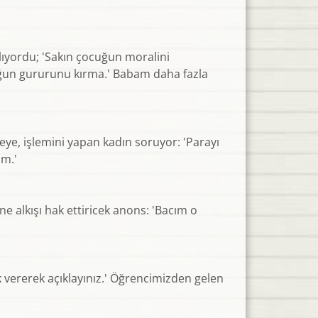
lıyordu; 'Sakın çocuğun moralini
cuğun gururunu kırma.' Babam daha fazla
ye, işlemini yapan kadın soruyor: 'Parayı
ım.'
e alkışı hak ettiricek anons: 'Bacım o
k vererek açıklayınız.' Öğrencimizden gelen