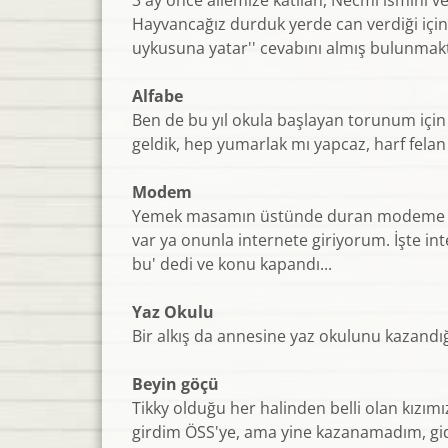
3 ay önce ailemize katılan, Necmi ismini 
Hayvancağız durduk yerde can verdiği için
uykusuna yatar'' cevabını almış bulunmak
Alfabe
Ben de bu yıl okula başlayan torunum için 
geldik, hep yumarlak mı yapcaz, harf felan
Modem
Yemek masamın üstünde duran modeme uzu
var ya onunla internete giriyorum. İşte i
bu' dedi ve konu kapandı...
Yaz Okulu
Bir alkış da annesine yaz okulunu kazandığı
Beyin göçü
Tikky olduğu her halinden belli olan kızı
girdim ÖSS'ye, ama yine kazanamadım, gidi