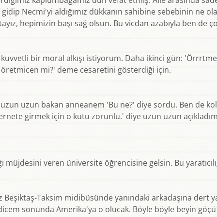
verdiğimiz kaplumbağamız dün vefat etmiş. Aile arasında sad
 gidip Necmi'yi aldığımız dükkanın sahibine sebebinin ne ol
tayız, hepimizin başı sağ olsun. Bu vicdan azabıyla ben de
kuvvetli bir moral alkışı istiyorum. Daha ikinci gün: 'Örrrt
 öretmicen mi?' deme cesaretini gösterdiği için.
n uzun bakan anneanem 'Bu ne?' diye sordu. Ben de kolay 
nternete girmek için o kutu zorunlu.' diye uzun uzun açıkla
 müjdesini veren üniversite öğrencisine gelsin. Bu yaratıcılığ
mız Beşiktaş-Taksim midibüsünde yanındaki arkadaşına dert 
cem sonunda Amerika'ya o olucak. Böyle böyle beyin göçü ol