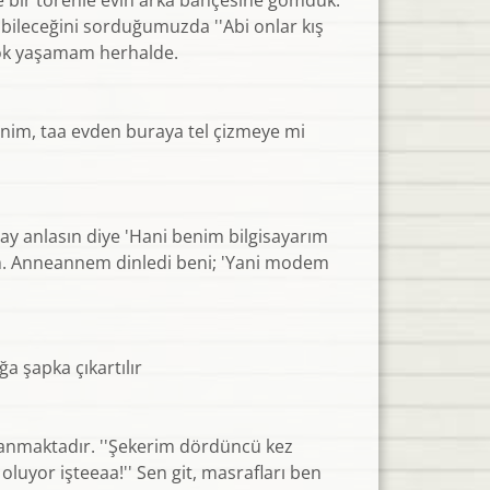
e bir törenle evin arka bahçesine gömdük.
abileceğini sorduğumuzda ''Abi onlar kış
 çok yaşamam herhalde.
menim, taa evden buraya tel çizmeye mi
anlasın diye 'Hani benim bilgisayarım
dım. Anneannem dinledi beni; 'Yani modem
a şapka çıkartılır
yanmaktadır. ''Şekerim dördüncü kez
uyor işteeaa!'' Sen git, masrafları ben