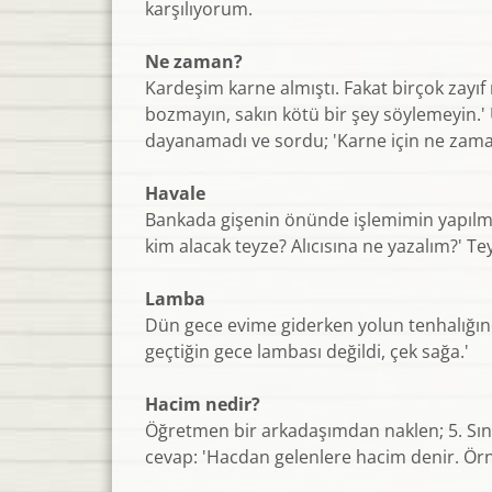
karşılıyorum.
Ne zaman?
Kardeşim karne almıştı. Fakat birçok zayıf
bozmayın, sakın kötü bir şey söylemeyin.'
dayanamadı ve sordu; 'Karne için ne zama
Havale
Bankada gişenin önünde işlemimin yapılmas
kim alacak teyze? Alıcısına ne yazalım?' T
Lamba
Dün gece evime giderken yolun tenhalığında
geçtiğin gece lambası değildi, çek sağa.'
Hacim nedir?
Öğretmen bir arkadaşımdan naklen; 5. Sınıf
cevap: 'Hacdan gelenlere hacim denir. Örn