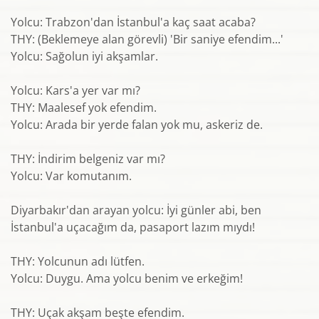
Yolcu: Trabzon'dan İstanbul'a kaç saat acaba?
THY: (Beklemeye alan görevli) 'Bir saniye efendim...'
Yolcu: Sağolun iyi akşamlar.
Yolcu: Kars'a yer var mı?
THY: Maalesef yok efendim.
Yolcu: Arada bir yerde falan yok mu, askeriz de.
THY: İndirim belgeniz var mı?
Yolcu: Var komutanım.
Diyarbakır'dan arayan yolcu: İyi günler abi, ben
İstanbul'a uçacağım da, pasaport lazım mıydı!
THY: Yolcunun adı lütfen.
Yolcu: Duygu. Ama yolcu benim ve erkeğim!
THY: Uçak akşam beşte efendim.