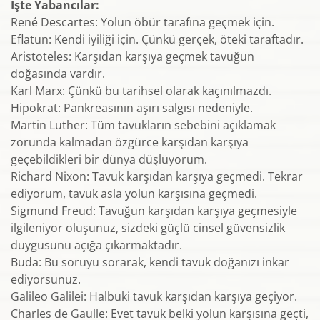
İşte Yabancılar:
René Descartes: Yolun öbür tarafına geçmek için.
Eflatun: Kendi iyiliği için. Çünkü gerçek, öteki taraftadır.
Aristoteles: Karşıdan karşıya geçmek tavuğun
doğasında vardır.
Karl Marx: Çünkü bu tarihsel olarak kaçınılmazdı.
Hipokrat: Pankreasının aşırı salgısı nedeniyle.
Martin Luther: Tüm tavukların sebebini açıklamak
zorunda kalmadan özgürce karşıdan karşıya
geçebildikleri bir dünya düşlüyorum.
Richard Nixon: Tavuk karşıdan karşıya geçmedi. Tekrar
ediyorum, tavuk asla yolun karşısına geçmedi.
Sigmund Freud: Tavuğun karşıdan karşıya geçmesiyle
ilgileniyor oluşunuz, sizdeki güçlü cinsel güvensizlik
duygusunu açığa çıkarmaktadır.
Buda: Bu soruyu sorarak, kendi tavuk doğanızı inkar
ediyorsunuz.
Galileo Galilei: Halbuki tavuk karşıdan karşıya geçiyor.
Charles de Gaulle: Evet tavuk belki yolun karşısına geçti,