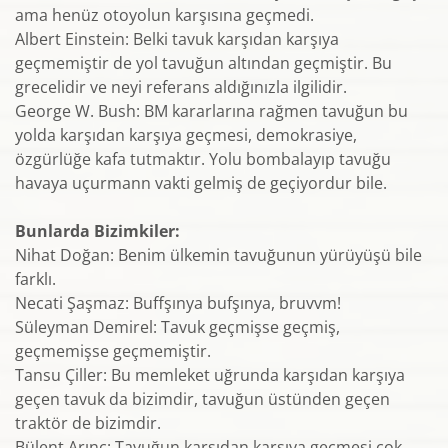
ama henüz otoyolun karşısına geçmedi.
Albert Einstein: Belki tavuk karşıdan karşıya
geçmemiştir de yol tavuğun altından geçmiştir. Bu
grecelidir ve neyi referans aldığınızla ilgilidir.
George W. Bush: BM kararlarına rağmen tavuğun bu
yolda karşıdan karşıya geçmesi, demokrasiye,
özgürlüğe kafa tutmaktır. Yolu bombalayıp tavuğu
havaya uçurmann vakti gelmiş de geçiyordur bile.
Bunlarda Bizimkiler:
Nihat Doğan: Benim ülkemin tavuğunun yürüyüşü bile
farklı.
Necati Şaşmaz: Buffşınya bufşınya, bruvvm!
Süleyman Demirel: Tavuk geçmişse geçmiş,
geçmemişse geçmemiştir.
Tansu Çiller: Bu memleket uğrunda karşıdan karşıya
geçen tavuk da bizimdir, tavuğun üstünden geçen
traktör de bizimdir.
Bülent Arınç: Tavuğun karşıdan karşıya geçmesi çok