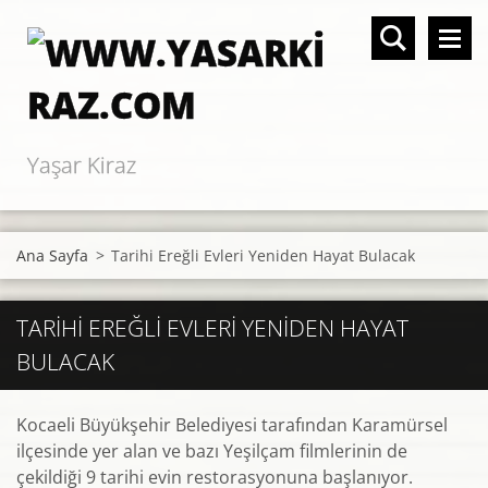
Yaşar Kiraz
Ana Sayfa
>
Tarihi Ereğli Evleri Yeniden Hayat Bulacak
TARIHI EREĞLI EVLERI YENIDEN HAYAT
BULACAK
Kocaeli Büyükşehir Belediyesi tarafından Karamürsel
ilçesinde yer alan ve bazı Yeşilçam filmlerinin de
çekildiği 9 tarihi evin restorasyonuna başlanıyor.