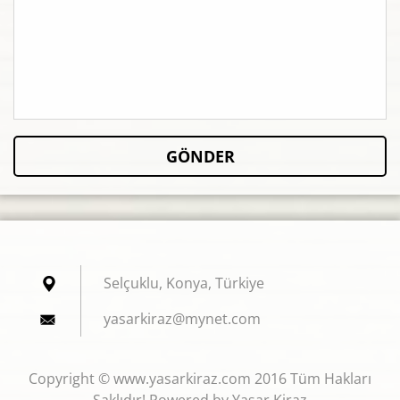
Selçuklu, Konya, Türkiye
yasarkir
az@mynet
.com
Copyright © www.yasarkiraz.com 2016 Tüm Hakları