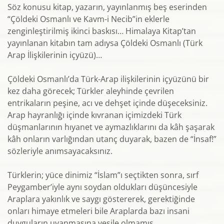
Söz konusu kitap, yazarın, yayınlanmış beş eserinden
“Çöldeki Osmanlı ve Kavm-i Necib”in eklerle
zenginleştirilmiş ikinci baskısı… Himalaya Kitap’tan
yayınlanan kitabın tam adıysa Çöldeki Osmanlı (Türk
Arap İlişkilerinin içyüzü)…
Çöldeki Osmanlı’da Türk-Arap ilişkilerinin içyüzünü bir
kez daha görecek; Türkler aleyhinde çevrilen
entrikaların peşine, acı ve dehşet içinde düşeceksiniz.
Arap hayranlığı içinde kıvranan içimizdeki Türk
düşmanlarının hıyanet ve aymazlıklarını da kâh şaşarak
kâh onların varlığından utanç duyarak, bazen de “İnsaf!”
sözleriyle anımsayacaksınız.
Türklerin; yüce dinimiz “İslam”ı seçtikten sonra, sırf
Peygamber’iyle aynı soydan oldukları düşüncesiyle
Araplara yakınlık ve saygı göstererek, gerektiğinde
onları himaye etmeleri bile Araplarda bazı insani
duyguların uyanmasına vesile olmamış.