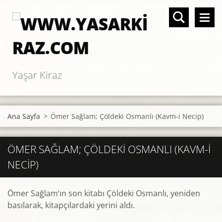
Yaşar Kiraz
Ana Sayfa
>
Ömer Sağlam; Çöldeki Osmanlı (Kavm-i Necip)
ÖMER SAĞLAM; ÇÖLDEKI OSMANLI (KAVM-I
NECIP)
Ömer Sağlam‘ın son kitabı Çöldeki Osmanlı, yeniden
basılarak, kitapçılardaki yerini aldı.