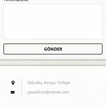
Selçuklu, Konya, Türkiye
yasarkir
az@mynet
.com