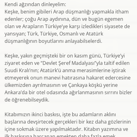
Kendi ağzından dinleyelim:
Keşke, benim gibileri Arap düşmanlığı yapmakla itham
edenler; çoğu Arap aydınına, dün ve bugün egemen
olan ve Arapların Türkiye’ye karşı izledikleri siyasete de
yansıyan; Türk, Türkiye, Osmanlı ve Atatürk
düşmanlığının boyutlarını anlayabilselerdi.
Keşke, yakın geçmişteki bir on kasım günü, Türkiye’yi
ziyaret eden ve “Devlet Şeref Madalyası”yla taltif edilen
Suudi Kralı’nın; Atatürk’ü anma merasimlerine iştirak
etmeyerek onun manevi hatırasına hakaret edercesine
ülkemizden ayrılmasının ve Çankaya köşkü yerine
Ankara’da bir otel odasında ağırlanmasının sırrını bizler
de öğrenebilseydik.
Kitabımızın ikinci baskısı, işte bu adamların aklını
başlarına devşirtecek gerçekleri bir kez daha gözlerinin
içine sokmak üzere yapılmaktadır. Kitabın yazımına ve
ilk baskısına harcanan emekten daha fazla emek