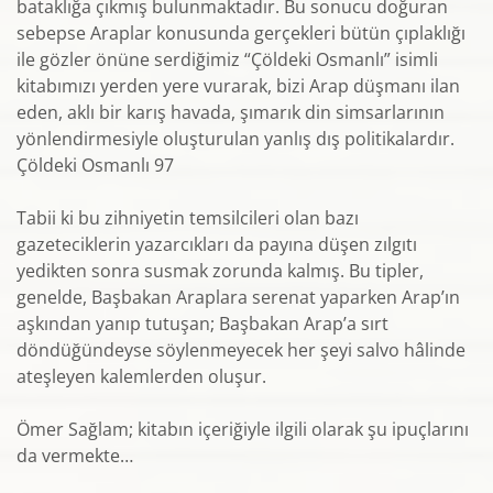
bataklığa çıkmış bulunmaktadır. Bu sonucu doğuran
sebepse Araplar konusunda gerçekleri bütün çıplaklığı
ile gözler önüne serdiğimiz “Çöldeki Osmanlı” isimli
kitabımızı yerden yere vurarak, bizi Arap düşmanı ilan
eden, aklı bir karış havada, şımarık din simsarlarının
yönlendirmesiyle oluşturulan yanlış dış politikalardır.
Çöldeki Osmanlı 97
Tabii ki bu zihniyetin temsilcileri olan bazı
gazeteciklerin yazarcıkları da payına düşen zılgıtı
yedikten sonra susmak zorunda kalmış. Bu tipler,
genelde, Başbakan Araplara serenat yaparken Arap’ın
aşkından yanıp tutuşan; Başbakan Arap’a sırt
döndüğündeyse söylenmeyecek her şeyi salvo hâlinde
ateşleyen kalemlerden oluşur.
Ömer Sağlam; kitabın içeriğiyle ilgili olarak şu ipuçlarını
da vermekte…