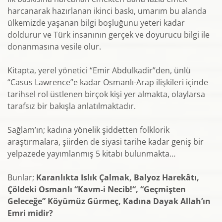
harcanarak hazırlanan ikinci baskı, umarım bu alanda
ülkemizde yaşanan bilgi boşluğunu yeteri kadar
doldurur ve Türk insanının gerçek ve doyurucu bilgi ile
donanmasına vesile olur.
Kitapta, yerel yönetici “Emir Abdulkadir”den, ünlü
“Casus Lawrence”e kadar Osmanlı-Arap ilişkileri içinde
tarihsel rol üstlenen birçok kişi yer almakta, olaylarsa
tarafsız bir bakışla anlatılmaktadır.
Sağlam’ın; kadına yönelik şiddetten folklorik
araştırmalara, şiirden de siyasi tarihe kadar geniş bir
yelpazede yayımlanmış 5 kitabı bulunmakta…
Bunlar;
Karanlıkta Islık Çalmak, Balyoz Harekâtı,
Çöldeki Osmanlı “Kavm-i Necib!“, “Geçmişten
Geleceğe” Köyümüz Gürmeç, Kadına Dayak Allah’ın
Emri midir?