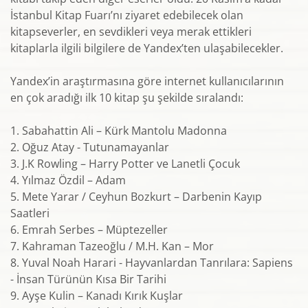
İstanbul Kitap Fuarı’nı ziyaret edebilecek olan
kitapseverler, en sevdikleri veya merak ettikleri
kitaplarla ilgili bilgilere de Yandex’ten ulaşabilecekler.
Yandex’in araştırmasına göre internet kullanıcılarının
en çok aradığı ilk 10 kitap şu şekilde sıralandı:
1. Sabahattin Ali – Kürk Mantolu Madonna
2. Oğuz Atay - Tutunamayanlar
3. J.K Rowling – Harry Potter ve Lanetli Çocuk
4. Yılmaz Özdil – Adam
5. Mete Yarar / Ceyhun Bozkurt – Darbenin Kayıp
Saatleri
6. Emrah Serbes – Müptezeller
7. Kahraman Tazeoğlu / M.H. Kan – Mor
8. Yuval Noah Harari - Hayvanlardan Tanrılara: Sapiens
- İnsan Türünün Kısa Bir Tarihi
9. Ayşe Kulin – Kanadı Kırık Kuşlar