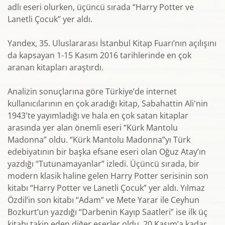
adlı eseri olurken, üçüncü sırada “Harry Potter ve
Lanetli Çocuk” yer aldı.
Yandex, 35. Uluslararası İstanbul Kitap Fuarı’nın açılışını
da kapsayan 1-15 Kasım 2016 tarihlerinde en çok
aranan kitapları araştırdı.
Analizin sonuçlarına göre Türkiye’de internet
kullanıcılarının en çok aradığı kitap, Sabahattin Ali'nin
1943'te yayımladığı ve hala en çok satan kitaplar
arasında yer alan önemli eseri “Kürk Mantolu
Madonna” oldu. “Kürk Mantolu Madonna”yı Türk
edebiyatının bir başka efsane eseri olan Oğuz Atay’ın
yazdığı “Tutunamayanlar” izledi. Üçüncü sırada, bir
modern klasik haline gelen Harry Potter serisinin son
kitabı “Harry Potter ve Lanetli Çocuk” yer aldı. Yılmaz
Özdil’in son kitabı “Adam” ve Mete Yarar ile Ceyhun
Bozkurt’un yazdığı “Darbenin Kayıp Saatleri” ise ilk üç
kitabı takip eden diğer eserler oldu. 20 Kasım’a kadar