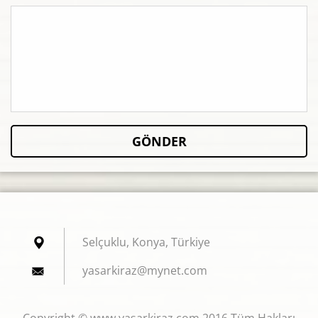
Selçuklu, Konya, Türkiye
yasarkir
az@mynet
.com