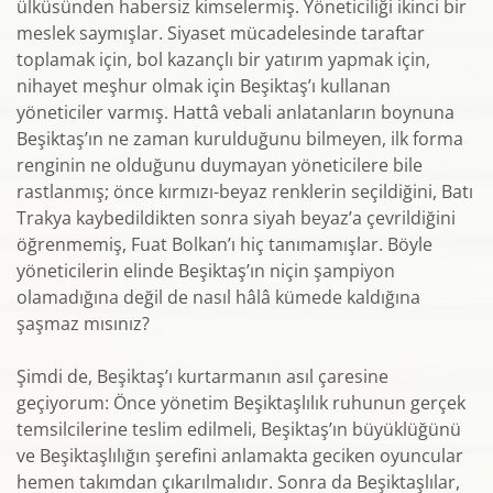
ülküsünden habersiz kimselermiş. Yöneticiliği ikinci bir
meslek saymışlar. Siyaset mücadelesinde taraftar
toplamak için, bol kazançlı bir yatırım yapmak için,
nihayet meşhur olmak için Beşiktaş’ı kullanan
yöneticiler varmış. Hattâ vebali anlatanların boynuna
Beşiktaş’ın ne zaman kurulduğunu bilmeyen, ilk forma
renginin ne olduğunu duymayan yöneticilere bile
rastlanmış; önce kırmızı-beyaz renklerin seçildiğini, Batı
Trakya kaybedildikten sonra siyah beyaz’a çevrildiğini
öğrenmemiş, Fuat Bolkan’ı hiç tanımamışlar. Böyle
yöneticilerin elinde Beşiktaş’ın niçin şampiyon
olamadığına değil de nasıl hâlâ kümede kaldığına
şaşmaz mısınız?
Şimdi de, Beşiktaş’ı kurtarmanın asıl çaresine
geçiyorum: Önce yönetim Beşiktaşlılık ruhunun gerçek
temsilcilerine teslim edilmeli, Beşiktaş’ın büyüklüğünü
ve Beşiktaşlılığın şerefini anlamakta geciken oyuncular
hemen takımdan çıkarılmalıdır. Sonra da Beşiktaşlılar,