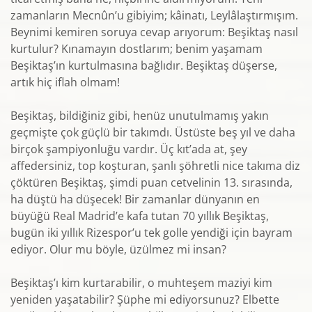
zamanların Mecnûn’u gibiyim; kâinatı, Leylâlaştırmışım.
Beynimi kemiren soruya cevap arıyorum: Beşiktaş nasıl
kurtulur? Kınamayın dostlarım; benim yaşamam
Beşiktaş’ın kurtulmasına bağlıdır. Beşiktaş düşerse,
artık hiç iflah olmam!
Beşiktaş, bildiğiniz gibi, henüz unutulmamış yakın
geçmişte çok güçlü bir takımdı. Üstüste beş yıl ve daha
birçok şampiyonluğu vardır. Üç kıt’ada at, şey
affedersiniz, top koşturan, şanlı şöhretli nice takıma diz
çöktüren Beşiktaş, şimdi puan cetvelinin 13. sırasında,
ha düştü ha düşecek! Bir zamanlar dünyanın en
büyüğü Real Madrid’e kafa tutan 70 yıllık Beşiktaş,
bugün iki yıllık Rizespor’u tek golle yendiği için bayram
ediyor. Olur mu böyle, üzülmez mi insan?
Beşiktaş’ı kim kurtarabilir, o muhteşem maziyi kim
yeniden yaşatabilir? Şüphe mi ediyorsunuz? Elbette