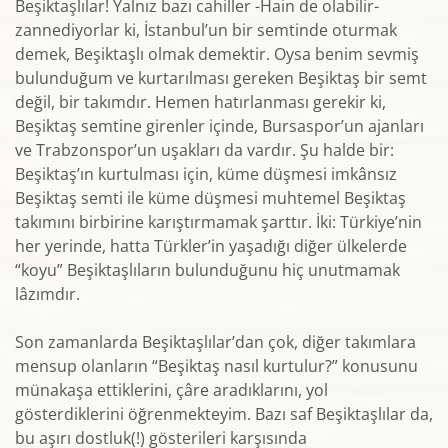
Beşiktaşlılar! Yalnız bazı cahiller -Hain de olabilir-
zannediyorlar ki, İstanbul’un bir semtinde oturmak
demek, Beşiktaşlı olmak demektir. Oysa benim sevmiş
bulunduğum ve kurtarılması gereken Beşiktaş bir semt
değil, bir takımdır. Hemen hatırlanması gerekir ki,
Beşiktaş semtine girenler içinde, Bursaspor’un ajanları
ve Trabzonspor’un uşakları da vardır. Şu halde bir:
Beşiktaş’ın kurtulması için, küme düşmesi imkânsız
Beşiktaş semti ile küme düşmesi muhtemel Beşiktaş
takımını birbirine karıştırmamak şarttır. İki: Türkiye’nin
her yerinde, hatta Türkler’in yaşadığı diğer ülkelerde
“koyu” Beşiktaşlıların bulunduğunu hiç unutmamak
lâzımdır.
Son zamanlarda Beşiktaşlılar’dan çok, diğer takımlara
mensup olanların “Beşiktaş nasıl kurtulur?” konusunu
münakaşa ettiklerini, çâre aradıklarını, yol
gösterdiklerini öğrenmekteyim. Bazı saf Beşiktaşlılar da,
bu aşırı dostluk(!) gösterileri karşısında