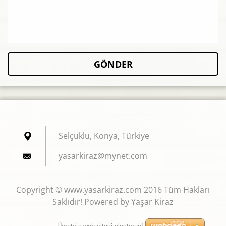
Selçuklu, Konya, Türkiye
yasarkir
az@mynet
.com
Copyright © www.yasarkiraz.com 2016 Tüm Hakları
Saklıdır! Powered by Yaşar Kiraz