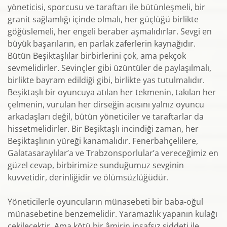
yöneticisi, sporcusu ve taraftarı ile bütünleşmeli, bir
granit sağlamlığı içinde olmalı, her güçlüğü birlikte
göğüslemeli, her engeli beraber aşmalıdırlar. Sevgi en
büyük başarıların, en parlak zaferlerin kaynağıdır.
Bütün Beşiktaşlılar birbirlerini çok, ama pekçok
sevmelidirler. Sevinçler gibi üzüntüler de paylaşılmalı,
birlikte bayram edildiği gibi, birlikte yas tutulmalıdır.
Beşiktaşlı bir oyuncuya atılan her tekmenin, takılan her
çelmenin, vurulan her dirseğin acısını yalnız oyuncu
arkadaşları değil, bütün yöneticiler ve taraftarlar da
hissetmelidirler. Bir Beşiktaşlı incindiği zaman, her
Beşiktaşlının yüreği kanamalıdır. Fenerbahçelilere,
Galatasaraylılar’a ve Trabzonsporlular’a vereceğimiz en
güzel cevap, birbirimize sunduğumuz sevginin
kuvvetidir, derinliğidir ve ölümsüzlüğüdür.
Yöneticilerle oyuncuların münasebeti bir baba-oğul
münasebetine benzemelidir. Yaramazlık yapanın kulağı
çekilecektir. Ama kötü bir âmirin insafsız şiddeti ile