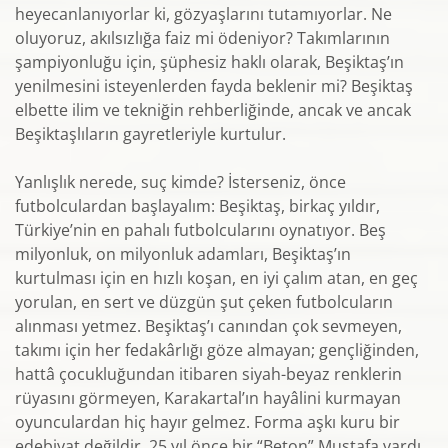
heyecanlanıyorlar ki, gözyaşlarını tutamıyorlar. Ne
oluyoruz, akılsızlığa faiz mi ödeniyor? Takımlarının
şampiyonluğu için, şüphesiz haklı olarak, Beşiktaş’ın
yenilmesini isteyenlerden fayda beklenir mi? Beşiktaş
elbette ilim ve tekniğin rehberliğinde, ancak ve ancak
Beşiktaşlıların gayretleriyle kurtulur.
Yanlışlık nerede, suç kimde? İsterseniz, önce
futbolculardan başlayalım: Beşiktaş, birkaç yıldır,
Türkiye’nin en pahalı futbolcularını oynatıyor. Beş
milyonluk, on milyonluk adamları, Beşiktaş’ın
kurtulması için en hızlı koşan, en iyi çalım atan, en geç
yorulan, en sert ve düzgün şut çeken futbolcuların
alınması yetmez. Beşiktaş’ı canından çok sevmeyen,
takımı için her fedakârlığı göze almayan; gençliğinden,
hattâ çocukluğundan itibaren siyah-beyaz renklerin
rüyasını görmeyen, Karakartal’ın hayâlini kurmayan
oyunculardan hiç hayır gelmez. Forma aşkı kuru bir
edebiyat değildir. 25 yıl önce bir “Beton” Mustafa vardı,