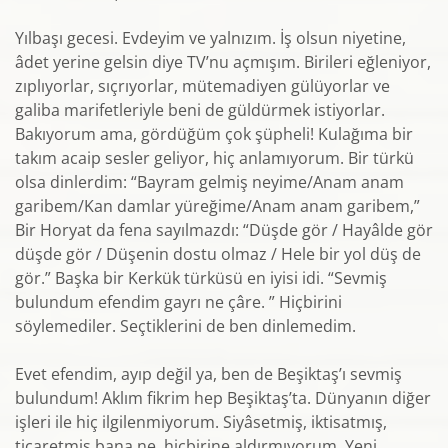
Yılbaşı gecesi. Evdeyim ve yalnızım. İş olsun niyetine,
âdet yerine gelsin diye TV’nu açmışım. Birileri eğleniyor,
zıplıyorlar, sıçrıyorlar, mütemadi­yen gülüyorlar ve
galiba marifetleriyle beni de güldürmek istiyorlar.
Bakıyorum ama, gördüğüm çok şüpheli! Kulağıma bir
takım acaip sesler geliyor, hiç anlamıyorum. Bir türkü
olsa dinlerdim: “Bayram gelmiş neyime/Anam anam
garibem/Kan damlar yüreğime/Anam anam garibem,”
Bir Horyat da fena sayılmazdı: “Düşde gör / Hayâlde gör
düşde gör / Düşenin dostu olmaz / Hele bir yol düş de
gör.” Başka bir Kerkük türküsü en iyisi idi. “Sevmiş
bulundum efendim gayrı ne çâre. ” Hiçbirini
söylemediler. Seçtiklerini de ben dinlemedim.
Evet efendim, ayıp değil ya, ben de Beşiktaş’ı sevmiş
bulundum! Aklım fikrim hep Beşiktaş’ta. Dünyanın diğer
işleri ile hiç ilgilenmiyorum. Siyâsetmiş, iktisatmış,
ticaretmiş bana ne, hiçbirine aldırmıyorum. Yeni