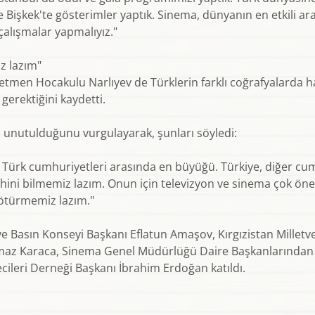
Bişkek'te gösterimler yaptık. Sinema, dünyanın en etkili araç
çalışmalar yapmalıyız."
z lazım"
netmen Hocakulu Narlıyev de Türklerin farklı coğrafyalarda h
gerektiğini kaydetti.
in unutulduğunu vurgulayarak, şunları söyledi:
Türk cumhuriyetleri arasında en büyüğü. Türkiye, diğer cumh
arihini bilmemiz lazım. Onun için televizyon ve sinema çok ö
götürmemiz lazım."
ve Basın Konseyi Başkanı Eflatun Amaşov, Kırgızistan Milletve
maz Karaca, Sinema Genel Müdürlüğü Daire Başkanlarından 
ileri Derneği Başkanı İbrahim Erdoğan katıldı.