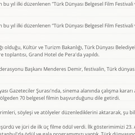
u yıl ilki düzenlenen "Türk Dünyası Belgesel Film Festivali 
u yıl ilki düzenlenen "Türk Dünyası Belgesel Film Festivali 
ğı olduğu, Kültür ve Turizm Bakanlığı, Türk Dünyası Belediyele
are toplantısı, Grand Hotel de Pera'da yapıldı.
erasyonu Başkanı Menderes Demir, festivalin, Türk dünyasın
nyası Gazeteciler Şurası'nda, sinema alanında çalışma kararı 
ölgeden 70 belgesel filmin başvurduğunu dile getirdi.
leri, söyleşi ve atölyeler düzenlediklerini aktararak, şu bilg
şürdü ve jüri de ilk üç filme ödül verdi. İlk gösterimimizi 23. 
İstanbul'da ödül ve gala programımızı yaptık. Türk dünyasında