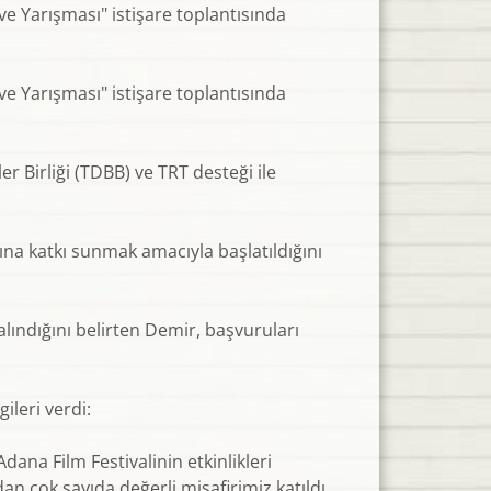
ve Yarışması" istişare toplantısında
ve Yarışması" istişare toplantısında
r Birliği (TDBB) ve TRT desteği ile
a katkı sunmak amacıyla başlatıldığını
alındığını belirten Demir, başvuruları
ileri verdi:
Adana Film Festivalinin etkinlikleri
n çok sayıda değerli misafirimiz katıldı.