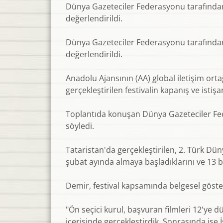
Dünya Gazeteciler Federasyonu tarafından b
değerlendirildi.
Dünya Gazeteciler Federasyonu tarafından b
değerlendirildi.
Anadolu Ajansının (AA) global iletişim orta
gerçekleştirilen festivalin kapanış ve istiş
Toplantıda konuşan Dünya Gazeteciler Fed
söyledi.
Tataristan'da gerçekleştirilen, 2. Türk Dü
şubat ayında almaya başladıklarını ve 13 b
Demir, festival kapsamında belgesel gösterim
"Ön seçici kurul, başvuran filmleri 12'ye dü
içerisinde gerçekleştirdik. Sonrasında ise 