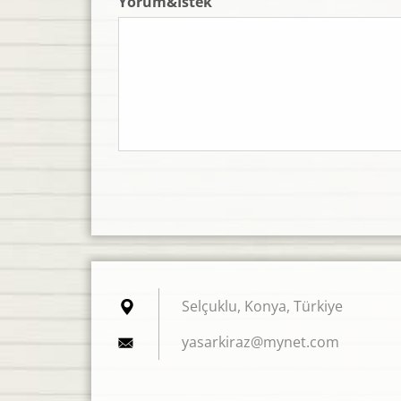
Yorum&İstek
Selçuklu, Konya, Türkiye
yasarkir
az@mynet
.com