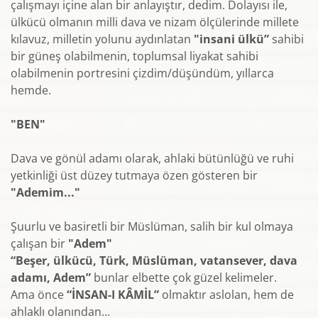
çalışmayı içine alan bir anlayıştır, dedim. Dolayısı ile,
ülkücü olmanın milli dava ve nizam ölçülerinde millete
kılavuz, milletin yolunu aydınlatan
"insani ülkü”
sahibi
bir güneş olabilmenin, toplumsal liyakat sahibi
olabilmenin portresini çizdim/düşündüm, yıllarca
hemde.
"BEN"
Dava ve gönül adamı olarak, ahlaki bütünlüğü ve ruhi
yetkinliği üst düzey tutmaya özen gösteren bir
"Ademim..."
Şuurlu ve basiretli bir Müslüman, salih bir kul olmaya
çalışan bir
"Adem"
“Beşer, ülkücü, Türk, Müslüman, vatansever, dava
adamı, Adem”
bunlar elbette çok güzel kelimeler.
Ama önce
“İNSAN-I KÂMİL”
olmaktır aslolan, hem de
ahlaklı olanından...