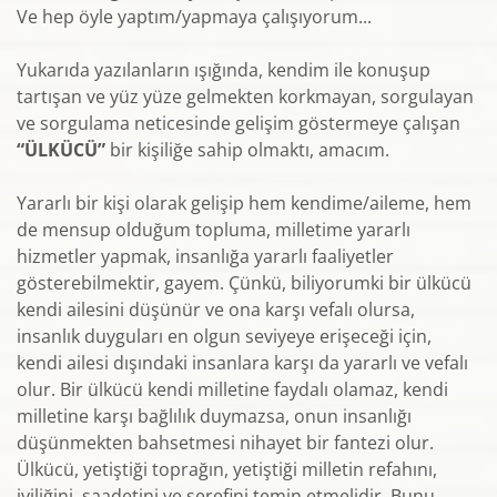
Ve hep öyle yaptım/yapmaya çalışıyorum...
Yukarıda yazılanların ışığında, kendim ile konuşup
tartışan ve yüz yüze gelmekten korkmayan, sorgulayan
ve sorgulama neticesinde gelişim göstermeye çalışan
“ÜLKÜCÜ”
bir kişiliğe sahip olmaktı, amacım.
Yararlı bir kişi olarak gelişip hem kendime/aileme, hem
de mensup olduğum topluma, milletime yararlı
hizmetler yapmak, insanlığa yararlı faaliyetler
gösterebilmektir, gayem. Çünkü, biliyorumki bir ülkücü
kendi ailesini düşünür ve ona karşı vefalı olursa,
insanlık duyguları en olgun seviyeye erişeceği için,
kendi ailesi dışındaki insanlara karşı da yararlı ve vefalı
olur. Bir ülkücü kendi milletine faydalı olamaz, kendi
milletine karşı bağlılık duymazsa, onun insanlığı
düşünmekten bahsetmesi nihayet bir fantezi olur.
Ülkücü, yetiştiği toprağın, yetiştiği milletin refahını,
iyiliğini, saadetini ve şerefini temin etmelidir. Bunu