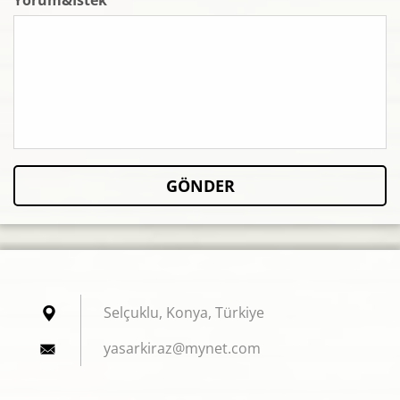
Yorum&İstek
Selçuklu, Konya, Türkiye
yasarkir
az@mynet
.com