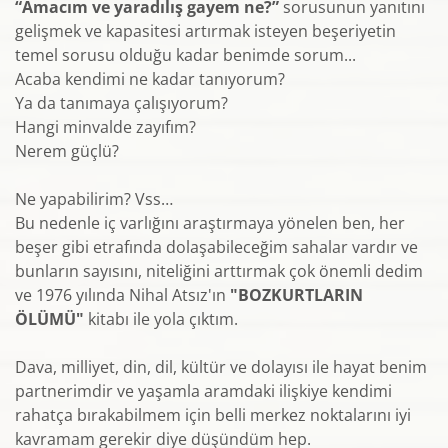
“Amacım ve yaradılış gayem ne?”
sorusunun yanıtını
gelişmek ve kapasitesi artırmak isteyen beşeriyetin
temel sorusu olduğu kadar benimde sorum...
Acaba kendimi ne kadar tanıyorum?
Ya da tanımaya çalışıyorum?
Hangi minvalde zayıfım?
Nerem güçlü?
Ne yapabilirim? Vss…
Bu nedenle iç varlığını araştırmaya yönelen ben, her
beşer gibi etrafında dolaşabileceğim sahalar vardır ve
bunların sayısını, niteliğini arttırmak çok önemli dedim
ve 1976 yılında Nihal Atsız'ın
"BOZKURTLARIN
ÖLÜMÜ"
kitabı ile yola çıktım.
Dava, milliyet, din, dil, kültür ve dolayısı ile hayat benim
partnerimdir ve yaşamla aramdaki ilişkiye kendimi
rahatça bırakabilmem için belli merkez noktalarını iyi
kavramam gerekir diye düşündüm hep.