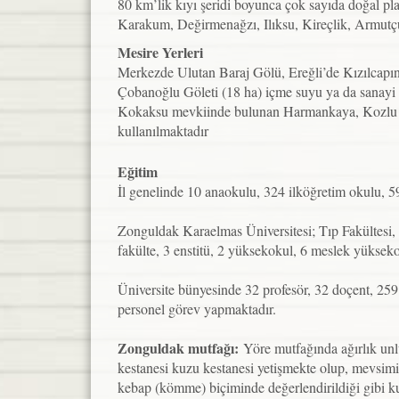
80 km’lik kıyı şeridi boyunca çok sayıda doğal p
Karakum, Değirmenağzı, Ilıksu, Kireçlik, Armutçu
Mesire Yerleri
Merkezde Ulutan Baraj Gölü, Ereğli’de Kızılcapın
Çobanoğlu Göleti (18 ha) içme suyu ya da sanayi a
Kokaksu mevkiinde bulunan Harmankaya, Kozlu beld
kullanılmaktadır
Eğitim
İl genelinde 10 anaokulu, 324 ilköğretim okulu, 5
Zonguldak Karaelmas Üniversitesi; Tıp Fakültesi, F
fakülte, 3 enstitü, 2 yüksekokul, 6 meslek yüksek
Üniversite bünyesinde 32 profesör, 32 doçent, 25
personel görev yapmaktadır.
Zonguldak mutfağı:
Yöre mutfağında ağırlık un
kestanesi kuzu kestanesi yetişmekte olup, mevsimin
kebap (kömme) biçiminde değerlendirildiği gibi kur