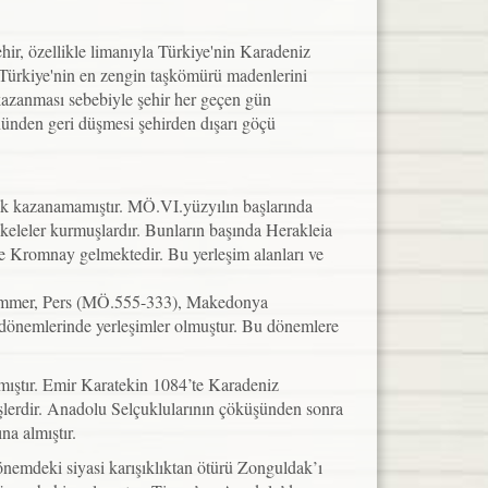
hir, özellikle limanıyla Türkiye'nin Karadeniz
ca Türkiye'nin en zengin taşkömürü madenlerini
kazanması sebebiyle şehir her geçen gün
nünden geri düşmesi şehirden dışarı göçü
inlik kazanamamıştır. MÖ.VI.yüzyılın başlarında
iskeleler kurmuşlardır. Bunların başında Herakleia
e Kromnay gelmektedir. Bu yerleşim alanları ve
 Kimmer, Pers (MÖ.555-333), Makedonya
 dönemlerinde yerleşimler olmuştur. Bu dönemlere
ıştır. Emir Karatekin 1084’te Karadeniz
mişlerdir. Anadolu Selçuklularının çöküşünden sonra
na almıştır.
dönemdeki siyasi karışıklıktan ötürü Zonguldak’ı