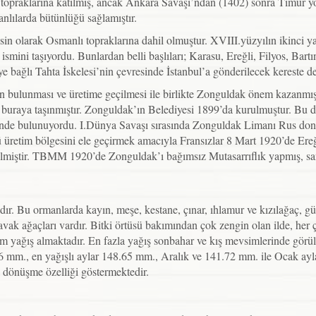
 topraklarına katılmış, ancak Ankara Savaşı’ndan (1402) sonra Timur 
lılarda bütünlüğü sağlamıştır.
n olarak Osmanlı topraklarına dahil olmuştur. XVIII.yüzyılın ikinci y
i” ismini taşıyordu. Bunlardan belli başlıları; Karasu, Ereğli, Filyos, 
e bağlı Tahta İskelesi’nin çevresinde İstanbul’a gönderilecek kereste d
 bulunması ve üretime geçilmesi ile birlikte Zonguldak önem kazanmışt
a buraya taşınmıştır. Zonguldak’ın Belediyesi 1899’da kurulmuştur. B
risinde bulunuyordu. I.Dünya Savaşı sırasında Zonguldak Limanı Rus d
etim bölgesini ele geçirmek amacıyla Fransızlar 8 Mart 1920’de Ereğli i
ilmiştir. TBMM 1920’de Zonguldak’ı bağımsız Mutasarrıflık yapmış, san
dır. Bu ormanlarda kayın, meşe, kestane, çınar, ıhlamur ve kızılağaç, g
ak ağaçları vardır. Bitki örtüsü bakımından çok zengin olan ilde, her ç
 yağış almaktadır. En fazla yağış sonbahar ve kış mevsimlerinde görülü
.96 mm., en yağışlı aylar 148.65 mm., Aralık ve 141.72 mm. ile Ocak ayla
dönüşme özelliği göstermektedir.