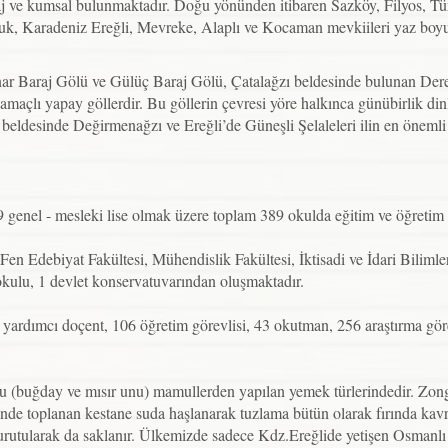
laj ve kumsal bulunmaktadır. Doğu yönünden itibaren Sazköy, Filyos, 
k, Karadeniz Ereğli, Mevreke, Alaplı ve Kocaman mevkiileri yaz boyunc
ar Baraj Gölü ve Gülüç Baraj Gölü, Çatalağzı beldesinde bulunan Dere
maçlı yapay göllerdir. Bu göllerin çevresi yöre halkınca günübirlik din
esinde Değirmenağzı ve Ereğli’de Güneşli Şelaleleri ilin en önemli ç
9 genel - mesleki lise olmak üzere toplam 389 okulda eğitim ve öğretim 
en Edebiyat Fakültesi, Mühendislik Fakültesi, İktisadi ve İdari Bilimle
okulu, 1 devlet konservatuvarından oluşmaktadır.
9 yardımcı doçent, 106 öğretim görevlisi, 43 okutman, 256 araştırma g
lu (buğday ve mısır unu) mamullerden yapılan yemek türlerindedir. Zong
de toplanan kestane suda haşlanarak tuzlama bütün olarak fırında kavrulm
utularak da saklanır. Ülkemizde sadece Kdz.Ereğlide yetişen Osmanlı Çi