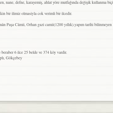
leğen, nane, defne, karayemiş, ahlat yöre mutfağında değişik kullanma biç
kin bir ilimiz olmasiyla cok verimli bir ilcedir.
ân Paşa Câmii, Orhan gazi camii(1200 yıllık).yapım tarihi bilinmeyen 
 beraber 6 ilce 25 belde ve 374 köy vardir.
aplı, Gökçebey