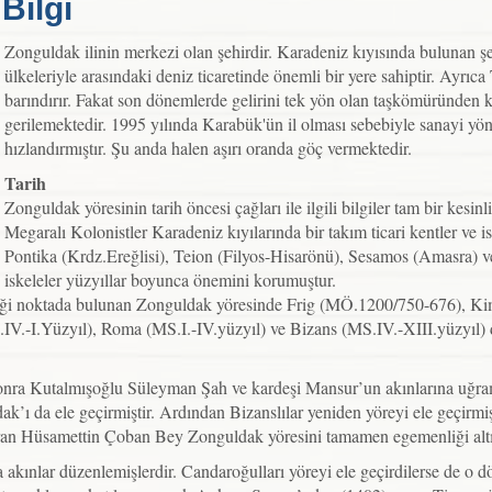
Bilgi
Zonguldak ilinin merkezi olan şehirdir. Karadeniz kıyısında bulunan şe
ülkeleriyle arasındaki deniz ticaretinde önemli bir yere sahiptir. Ayrı
barındırır. Fakat son dönemlerde gelirini tek yön olan taşkömüründen 
gerilemektedir. 1995 yılında Karabük'ün il olması sebebiyle sanayi yö
hızlandırmıştır. Şu anda halen aşırı oranda göç vermektedir.
Tarih
Zonguldak yöresinin tarih öncesi çağları ile ilgili bilgiler tam bir kes
Megaralı Kolonistler Karadeniz kıyılarında bir takım ticari kentler ve 
Pontika (Krdz.Ereğlisi), Teion (Filyos-Hisarönü), Sesamos (Amasra) v
iskeleler yüzyıllar boyunca önemini korumuştur.
iştiği noktada bulunan Zonguldak yöresinde Frig (MÖ.1200/750-676),
.IV.-I.Yüzyıl), Roma (MS.I.-IV.yüzyıl) ve Bizans (MS.IV.-XIII.yüzyıl)
onra Kutalmışoğlu Süleyman Şah ve kardeşi Mansur’un akınlarına uğram
ldak’ı da ele geçirmiştir. Ardından Bizanslılar yeniden yöreyi ele geçir
an Hüsamettin Çoban Bey Zonguldak yöresini tamamen egemenliği altı
a akınlar düzenlemişlerdir. Candaroğulları yöreyi ele geçirdilerse de o 