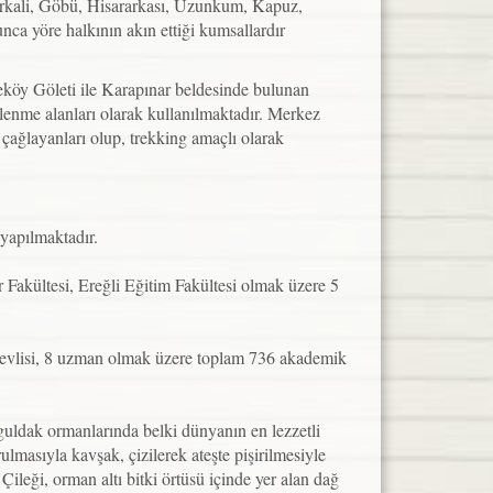
Türkali, Göbü, Hisararkası, Uzunkum, Kapuz,
a yöre halkının akın ettiği kumsallardır
köy Göleti ile Karapınar beldesinde bulunan
lenme alanları olarak kullanılmaktadır. Merkez
ağlayanları olup, trekking amaçlı olarak
yapılmaktadır.
r Fakültesi, Ereğli Eğitim Fakültesi olmak üzere 5
örevlisi, 8 uzman olmak üzere toplam 736 akademik
uldak ormanlarında belki dünyanın en lezzetli
asıyla kavşak, çizilerek ateşte pişirilmesiyle
leği, orman altı bitki örtüsü içinde yer alan dağ