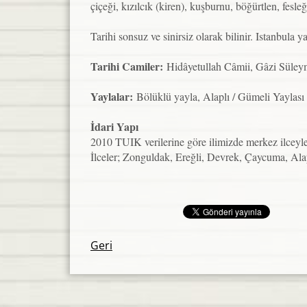
çiçeği, kızılcık (kiren), kuşburnu, böğürtlen, fes
Tarihi sonsuz ve sinirsiz olarak bilinir. Istanbula ya
Tarihi Camiler:
Hidâyetullah Câmii, Gâzi Süleym
Yaylalar:
Bölüklü yayla, Alaplı / Gümeli Yaylası
İdari Yapı
2010 TUIK verilerine göre ilimizde merkez ilceyle
İlceler; Zonguldak, Ereğli, Devrek, Çaycuma, Al
Geri