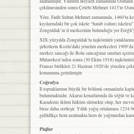
alamamıştır. Yıldırım Beyazıt zamanında Osmanlı
çekilmesinden sonra Çelebi Mehmet 1413’te Osman
Yöre, Fatih Sultan Mehmet zamanında, 1460’ta kesi
kıyılarındaki bir çok iskele “hatab (odun) iskeles
Zonguldak’ın il merkezinin bulunduğu yer Ereğli’y
XIX.yüzyılda Zonguldak’ta taşkömürü yataklarının
şirketlerin Kozlu’daki yönetim merkezleri 1909’d
merkez sancağı ile Bolu sancağının sınırları içe
Mütarekesi’nden sonra (30 Ekim 1918) taşkömürü ür
Fransız birlikleri 21 Haziran 1920’de yöreden çek
konumuna getirilmiştir
Coğrafya
İl topraklarının büyük bir bölümü ormanlarla kaplı
bulunmaktadır. Akarsu kenarlarında da söğüt ve kav
Karadeniz iklimi hüküm sürmekte olup, her mevsim
biraz daha sertleşir. Yıllık yağış ortalaması 1234
gidildikçe hem azalmakta hem de yağmurdan kara 
Plajlar