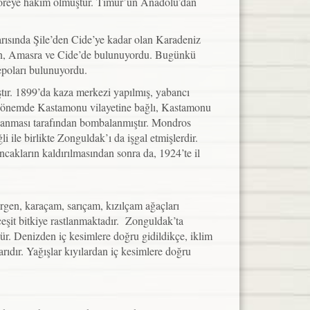
yöreye hakim olmuştur. Timur’un Anadolu’dan
arısında Şile’den Cide’ye kadar olan Karadeniz
Bartın, Amasra ve Cide’de bulunuyordu. Bugünkü
epoları bulunuyordu.
ır. 1899’da kaza merkezi yapılmış, yabancı
u dönemde Kastamonu vilayetine bağlı, Kastamonu
onanması tarafından bombalanmıştır. Mondros
le birlikte Zonguldak’ı da işgal etmişlerdir.
cakların kaldırılmasından sonra da, 1924’te il
ürgen, karaçam, sarıçam, kızılçam ağaçları
eşit bitkiye rastlanmaktadır. Zonguldak’ta
r. Denizden iç kesimlere doğru gidildikçe, iklim
rıdır. Yağışlar kıyılardan iç kesimlere doğru