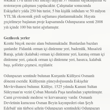
restorasyon çalışması yapılacaktır. Çalışmalar sonucunda
Eskişehir'e yılda 250 bin turist, 5 bin kişilik istihdam ve 50 milyon
YTL'lik ekonomik girdi sağlaması planlanmaktadır. Hayata
geçirilmeye başlanan proje kapsamında Odunpazaraı semti 2008
yılı içinde 100 bin turist ağırlamıştır.
Gezilecek yerler
Kentte birçok mesire alanı bulunmaktadır. Bunlardan bazıları
şunlardır: Fidanlık orman içi dinlenme yeri, bademlik, Musaözü
Barajı, şelale (kalabak) orman içi dinlenme yeri, karataş orman içi
dinlenme yeri, çatacık orman içi dinlenme yeri, hasırca, kalabak
başı, şoförler çeşmesi, regülatör.
Odunpazarı semtinde bulunan Kurşunlu Külliyesi Osmanlı
dönemi eseridir. Külliyenin güneydoğusunda Eskişehir
Mevlevihanesi bulunur. Külliye, 1525 yılında Kanuni Sultan
Süleyman'ın veziri Çoban Mustafa Paşa tarafından yaptırılmıştır.
Cami çevresinde medrese ve kervansaray vardır. Osmanlı
Devletinin kurucusu Osman Beyin kayınpederi olan Şeyh
Edebali' nin türbesi şehrin Odunpazarı semtindeki Odunpazarı