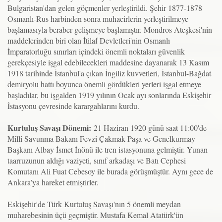
Bulgaristan'dan gelen göçmenler yerleştirildi. Şehir 1877-1878
Osmanlı-Rus harbinden sonra muhacirlerin yerleştirilmeye
başlamasıyla beraber gelişmeye başlamıştır. Mondros Ateşkesi'nin
maddelerinden biri olan İtilaf Devletleri'nin Osmanlı
İmparatorluğu sınırları içindeki önemli noktaları güvenlik
gerekçesiyle işgal edebilecekleri maddesine dayanarak 13 Kasım
1918 tarihinde İstanbul'a çıkan İngiliz kuvvetleri, İstanbul-Bağdat
demiryolu hattı boyunca önemli gördükleri yerleri işgal etmeye
başladılar, bu işgalden 1919 yılının Ocak ayı sonlarında Eskişehir
İstasyonu çevresinde karargahlarını kurdu.
Kurtuluş Savaşı Dönemi:
21 Haziran 1920 günü saat 11:00'de
Millî Savunma Bakanı Fevzi Çakmak Paşa ve Genelkurmay
Başkanı Albay İsmet İnönü ile tren istasyonuna gelmiştir. Yunan
taarruzunun aldığı vaziyeti, sınıf arkadaşı ve Batı Cephesi
Komutanı Ali Fuat Cebesoy ile burada görüşmüştür. Aynı gece de
Ankara’ya hareket etmiştirler.
Eskişehir'de Türk Kurtuluş Savaşı'nın 5 önemli meydan
muharebesinin üçü geçmiştir. Mustafa Kemal Atatürk'ün