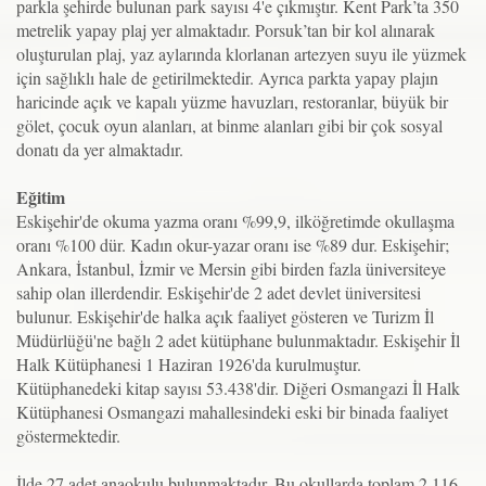
parkla şehirde bulunan park sayısı 4'e çıkmıştır. Kent Park’ta 350
metrelik yapay plaj yer almaktadır. Porsuk’tan bir kol alınarak
oluşturulan plaj, yaz aylarında klorlanan artezyen suyu ile yüzmek
için sağlıklı hale de getirilmektedir. Ayrıca parkta yapay plajın
haricinde açık ve kapalı yüzme havuzları, restoranlar, büyük bir
gölet, çocuk oyun alanları, at binme alanları gibi bir çok sosyal
donatı da yer almaktadır.
Eğitim
Eskişehir'de okuma yazma oranı %99,9, ilköğretimde okullaşma
oranı %100 dür. Kadın okur-yazar oranı ise %89 dur. Eskişehir;
Ankara, İstanbul, İzmir ve Mersin gibi birden fazla üniversiteye
sahip olan illerdendir. Eskişehir'de 2 adet devlet üniversitesi
bulunur. Eskişehir'de halka açık faaliyet gösteren ve Turizm İl
Müdürlüğü'ne bağlı 2 adet kütüphane bulunmaktadır. Eskişehir İl
Halk Kütüphanesi 1 Haziran 1926'da kurulmuştur.
Kütüphanedeki kitap sayısı 53.438'dir. Diğeri Osmangazi İl Halk
Kütüphanesi Osmangazi mahallesindeki eski bir binada faaliyet
göstermektedir.
İlde 27 adet anaokulu bulunmaktadır. Bu okullarda toplam 2.116