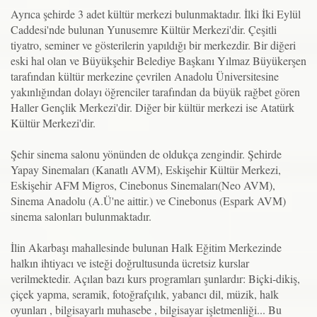
Ayrıca şehirde 3 adet kültür merkezi bulunmaktadır. İlki İki Eylül
Caddesi'nde bulunan Yunusemre Kültür Merkezi'dir. Çeşitli
tiyatro, seminer ve gösterilerin yapıldığı bir merkezdir. Bir diğeri
eski hal olan ve Büyükşehir Belediye Başkanı Yılmaz Büyükerşen
tarafından kültür merkezine çevrilen Anadolu Üniversitesine
yakınlığından dolayı öğrenciler tarafından da büyük rağbet gören
Haller Gençlik Merkezi'dir. Diğer bir kültür merkezi ise Atatürk
Kültür Merkezi'dir.
Şehir sinema salonu yönünden de oldukça zengindir. Şehirde
Yapay Sinemaları (Kanatlı AVM), Eskişehir Kültür Merkezi,
Eskişehir AFM Migros, Cinebonus Sinemaları(Neo AVM),
Sinema Anadolu (A.Ü'ne aittir.) ve Cinebonus (Espark AVM)
sinema salonları bulunmaktadır.
İlin Akarbaşı mahallesinde bulunan Halk Eğitim Merkezinde
halkın ihtiyacı ve isteği doğrultusunda ücretsiz kurslar
verilmektedir. Açılan bazı kurs programları şunlardır: Biçki-dikiş,
çiçek yapma, seramik, fotoğrafçılık, yabancı dil, müzik, halk
oyunları , bilgisayarlı muhasebe , bilgisayar işletmenliği... Bu