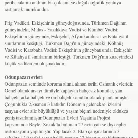
peribacalarını andıran bir çok anıt ve doğal coğrafik yontuya
rastlamak mümkündür.
Frig Vadileri, Eskişehir'in güneydoğusunda, Türkmen Dağı'nın
güneyindeki, Midas - Yazılıkaya Vadisi ve Kümbet Vadisi;
Eskişehir'in güneyinde, Eskişehir, Afyonkarahisar ve Kütahya il
sınırlarının kesiştiği, Türkmen Dağı'nın güneyindeki, Köhnüş
Vadisi ve Karababa Vadisi; Eskişehir'in güneybatısında, Eskişehir
ve Kütahya il sınırlarının birleştiği, Türkmen Dağı'nın kuzeyindeki
küçük vadilerden oluşmaktadır.
Odunpazarı evleri
Odunpazarı semtinde koruma altına alınan tarihi Osmanlı evleridir.
Genel olarak arsayı tümüyle kaplayan bahçesiz konutlar, yan
bahçeli, arka bahçeli ve ön bahçeli konutlar olarak planlanmıştır.
Çoğunlukla 2,kısmen 3 katlıdır. Dönemin geleneksel izlerini
taşıyan evler aile büyüklüğü ve yaşam biçimi nedeniyle oldukça
geniş tasarlanmıştır.Odunpazarı Evleri Yaşatma Projesi
kapsamında Beyler Sokak’ta bulunan 27 evin çatı ve dış cephe
restorasyonu yapılmıştır. Yapılacak 2. Etap çalışmalarında 3
sokakta 13'ü tarihi eser niteliği taşıyan 37 binanın sağlıklaştırma ve