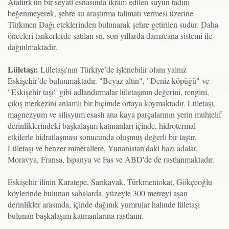
Atatürk'ün bir seyati esnasında ikram edilen suyun tadını
beğenmeyerek, şehre su araştırma talimatı vermesi üzerine
Türkmen Dağı eteklerinden bulunarak şehre getirilen sudur. Daha
önceleri tankerlerde satılan su, son yıllarda damacana sistemi ile
dağıtılmaktadır.
Lületaşı:
Lületaşı'nın Türkiye’de işlenebilir olanı yalnız
Eskişehir’de bulunmaktadır. "Beyaz altın", "Deniz köpüğü" ve
"Eskişehir taşı" gibi adlandırmalar lületaşının değerini, rengini,
çıkış merkezini anlamlı bir biçimde ortaya koymaktadır. Lületaşı,
magnezyum ve silisyum esaslı ana kaya parçalarının yerin muhtelif
derinliklerindeki başkalaşım katmanları içinde, hidrotermal
etkilerle hidratlaşması sonucunda oluşmuş değerli bir taştır.
Lületaşı ve benzer minerallere, Yunanistan'daki bazı adalar,
Moravya, Fransa, İspanya ve Fas ve ABD'de de rastlanmaktadır.
Eskişehir ilinin Karatepe, Sarıkavak, Türkmentokat, Gökçeoğlu
köylerinde bulunan sahalarda, yüzeyle 300 metreyi aşan
derinlikler arasında, içinde dağınık yumrular halinde lületaşı
bulunan başkalaşım katmanlarına rastlanır.