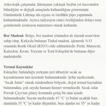
Arkeolojik çalışmalar, lületaşının yaklaşık beşbin yıl öncesinden
bilindiğini ve değişik amaçlarla kullanıldığını göstermiştir.
Günümüzde Lületaşı süs eşyası ve özellikle pipo yapımında
kullanılmaktadır. Ayrıca radyasyon emici özelliğinden dolayı uzay
gemilerinde izolasyon malzemesi olarak kullanılır.
Bor Madeni:
Bölge, bor madeni yönünden de önemli rezervlere
sahip olup, Kırka'da bulunan Tinkal madeni, işlenerek %33
oranında Borik Oksid (B2O3) elde edilmektedir. Perlit, Manyezit,
Kalsedon, Krom, Toryum ve Torit Eskişehir'de bulunan diğer
madenlerdir.
Termal Kaynaklar
Eskişehir, bulunduğu yerleşim yeri itibariyle sıcak su
kaynaklarının tam üzerinde bulunmaktadır. Şehir merkezinde,
"Sıcak Sular" olarak isimlendiren bölgede, doğal termal kaynaklar
bulunmakta, çok sayıda hamam hizmet vermektedir. Sıcak sular
Porsuk Çayı'nın güney kısmında geniş bir alan içinde
bulunmaktadır. Suyun merkezinde 47 °C 'yi bulan sıcaklık bazı
alanlarda 35 °C 'ye kadar düşmekte, bazı alanlar ise 55° ye kadar