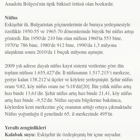
Anadolu Bölgesi'nin tipik bitkisel örtüsü olan bozkırdır.
Nüfus
Eskişehir ili, Bulgaristan göçmenlerinin de buraya yerleşmesiyle
özellikle 1950-55 ve 1965-70 dönemlerinde büyük bir nüfus artışı
gösterdi. İlin 1950'de 210 bin olan nüfusu 1960'ta 553 bine,
1970'te 786 bine, 1980'de 912 bine, 1990'da 1,3 milyona
ulaştıktan sonra 2010'da 1 buçuk milyonu aşmıştır.
2009 yılı adrese dayalı nüfus kayıt sistemi verilerine göre ilin
toplam nüfusu 1.655,427'dir. İl nüfusunun 1.517.215‘i merkeze,
geriye kalan 138.212’si ilçeler ve köylere yerleşmiştir. Şehir nüfus
oranı %82, köy nüfus oranı ise %18'dir[20]. İlin yıllık nüfus artış
hızı binde 13,61'dir. Şehir nüfus artış hızı binde 21,41, köy nüfus
artış hızı binde –9,52'dir. Nüfus sayımı bilgilerine bakılınca,
köylerden kent merkezine göç oranının arttığı ortaya çıkmaktadır.
Nüfus yoğunluğu il genelinde 65, il merkezinde 495'tir.
Yeraltı zenginlikleri
Kalabak suyu:
Eskişehir ile özdeşleşmiş bir içme suyudur.