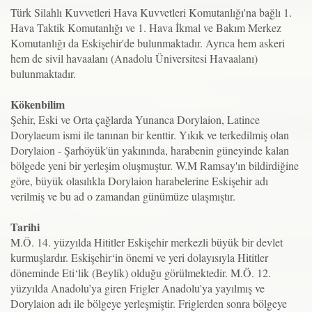
Türk Silahlı Kuvvetleri Hava Kuvvetleri Komutanlığı'na bağlı 1.
Hava Taktik Komutanlığı ve 1. Hava İkmal ve Bakım Merkez
Komutanlığı da Eskişehir'de bulunmaktadır. Ayrıca hem askeri
hem de sivil havaalanı (Anadolu Üniversitesi Havaalanı)
bulunmaktadır.
Kökenbilim
Şehir, Eski ve Orta çağlarda Yunanca Dorylaion, Latince
Dorylaeum ismi ile tanınan bir kenttir. Yıkık ve terkedilmiş olan
Dorylaion - Şarhöyük'ün yakınında, harabenin güneyinde kalan
bölgede yeni bir yerleşim oluşmuştur. W.M Ramsay'ın bildirdiğine
göre, büyük olasılıkla Dorylaion harabelerine Eskişehir adı
verilmiş ve bu ad o zamandan günümüze ulaşmıştır.
Tarihi
M.Ö. 14. yüzyılda Hititler Eskişehir merkezli büyük bir devlet
kurmuşlardır. Eskişehir‘in önemi ve yeri dolayısıyla Hititler
döneminde Eti‘lik (Beylik) olduğu görülmektedir. M.Ö. 12.
yüzyılda Anadolu’ya giren Frigler Anadolu'ya yayılmış ve
Dorylaion adı ile bölgeye yerleşmiştir. Friglerden sonra bölgeye