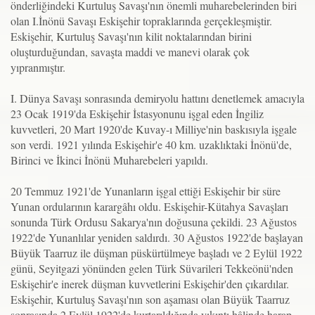
önderliğindeki Kurtuluş Savaşı'nın önemli muharebelerinden biri
olan I.İnönü Savaşı Eskişehir topraklarında gerçekleşmiştir.
Eskişehir, Kurtuluş Savaşı'nın kilit nok­talarından birini
oluşturduğundan, savaşta maddi ve manevi olarak çok
yıpranmıştır.
I. Dünya Savaşı sonrasında demiryolu hattını denetlemek amacıyla
23 Ocak 1919'da Eskişehir İstasyonunu işgal eden İngiliz
kuvvetleri, 20 Mart 1920'de Kuvay-ı Milliye'nin baskısıyla işgale
son verdi. 1921 yılında Eskişehir'e 40 km. uzaklıktaki İnönü'de,
Birinci ve İkinci İnönü Muharebeleri yapıldı.
20 Temmuz 1921'de Yunanların işgal ettiği Eskişehir bir süre
Yunan ordularının karargâhı oldu. Eskişehir-Kütahya Savaşları
sonunda Türk Ordusu Sakarya'nın doğusuna çekildi. 23 Ağustos
1922'de Yunanlılar yeniden saldırdı. 30 Ağustos 1922'de başlayan
Büyük Taarruz ile düşman püskürtülmeye başladı ve 2 Eylül 1922
günü, Seyitgazi yönünden gelen Türk Süvarileri Tekkeönü'nden
Eskişehir'e inerek düşman kuvvetlerini Eskişehir'den çıkardılar.
Eskişehir, Kurtuluş Savaşı'nın son aşaması olan Büyük Taarruz
sonrasında 2 Eylül 1922'de kurtarıldığında yıkıntı hâlinde harap