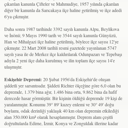
çıkarılan kanunla Çifteler ve Mahmudiye, 1957 yılında çıkarılan
diğer bir kanunla da Sarıcakaya ilçe haline getirilmiş ve ilçe adedi
6'ya çıkmıştır.
Daha sonra 1987 tarihinde 3392 sayılı kanunla Alpu, Beylikova
ve İnönü; 9 Mayıs 1990 tarih ve 3544 sayılı kanunla Günyüzü,
Han ve Mihalgazi ilçe haline getirilmiş, böylece ilçe sayısı 12'ye
çıkmıştır. 22 Mart 2008 tarihli resmi gazetede yayınlanan 5747
sayılı yasa ile de Merkez ilçe kaldırılarak Odunpazarı ve Tepebaşı
adıyla 2 yeni ilçe daha kurulmuş ve ilin toplam ilçe sayısı 14'e
ulaşmıştır.
Eskişehir Depremi:
20 Şubat 1956'da Eskişehir'de oluşan
şiddetli yer sarsıntısıdır. Şiddeti Richter ölçeğine göre 6,0 olan bu
depremde, 1.379 bina ağır, 1.486 bina orta, 9.862 bina da hafif
derecede hasar görmüştür. Bir kişinin öldüğü depremde 19 kişi de
yaralanmıştır. Konumu 39° 89' kuzey enlemi ve 30° 49' doğu
boylamı, odak derinliği yaklaşık 40 km olan depremin etkilediği
alan 350.000 km² olarak hesaplanmıştır. Deprem alanı çeşitli
doğrultularda Edirne, İzmir, Konya ve Zonguldak illerine kadar