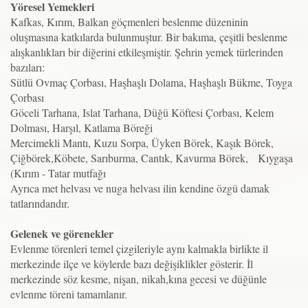
Yöresel Yemekleri
Kafkas, Kırım, Balkan göçmenleri beslenme düzeninin
oluşmasına katkılarda bulunmuştur. Bir bakıma, çeşitli beslenme
alışkanlıkları bir diğerini etkileşmiştir. Şehrin yemek türlerinden
bazıları:
Sütlü Ovmaç Çorbası, Haşhaşlı Dolama, Haşhaşlı Bükme, Toyga
Çorbası
Göceli Tarhana, Islat Tarhana, Düğü Köftesi Çorbası, Kelem
Dolması, Harşıl, Katlama Böreği
Mercimekli Mantı, Kuzu Sorpa, Üyken Börek, Kaşık Börek,
Çiğbörek,Köbete, Sarıburma, Cantık, Kavurma Börek, Kıygaşa
(Kırım - Tatar mutfağı
Ayrıca met helvası ve nuga helvası ilin kendine özgü damak
tatlarındandır.
Gelenek ve görenekler
Evlenme törenleri temel çizgileriyle aynı kalmakla birlikte il
merkezinde ilçe ve köylerde bazı değişiklikler gösterir. İl
merkezinde söz kesme, nişan, nikah,kına gecesi ve düğünle
evlenme töreni tamamlanır.