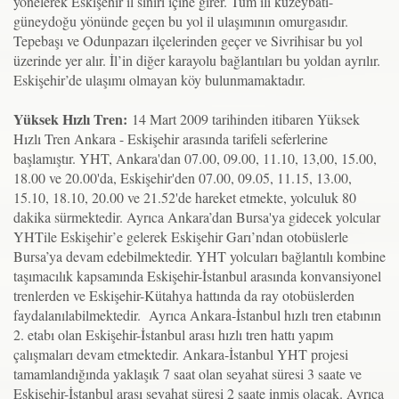
yönelerek Eskişehir il sınırı içine girer. Tüm ili kuzeybatı-
güneydoğu yönünde geçen bu yol il ulaşımının omurgasıdır.
Tepebaşı ve Odunpazarı ilçelerinden geçer ve Sivrihisar bu yol
üzerinde yer alır. İl’in diğer karayolu bağlantıları bu yoldan ayrılır.
Eskişehir’de ulaşımı olmayan köy bulunmamaktadır.
Yüksek Hızlı Tren:
14 Mart 2009 tarihinden itibaren Yüksek
Hızlı Tren Ankara - Eskişehir arasında tarifeli seferlerine
başlamıştır. YHT, Ankara'dan 07.00, 09.00, 11.10, 13,00, 15.00,
18.00 ve 20.00'da, Eskişehir'den 07.00, 09.05, 11.15, 13.00,
15.10, 18.10, 20.00 ve 21.52'de hareket etmekte, yolculuk 80
dakika sürmektedir. Ayrıca Ankara’dan Bursa'ya gidecek yolcular
YHTile Eskişehir’e gelerek Eskişehir Garı’ndan otobüslerle
Bursa’ya devam edebilmektedir. YHT yolcuları bağlantılı kombine
taşımacılık kapsamında Eskişehir-İstanbul arasında konvansiyonel
trenlerden ve Eskişehir-Kütahya hattında da ray otobüslerden
faydalanılabilmektedir. Ayrıca Ankara-İstanbul hızlı tren etabının
2. etabı olan Eskişehir-İstanbul arası hızlı tren hattı yapım
çalışmaları devam etmektedir. Ankara-İstanbul YHT projesi
tamamlandığında yaklaşık 7 saat olan seyahat süresi 3 saate ve
Eskişehir-İstanbul arası seyahat süresi 2 saate inmiş olacak. Ayrıca