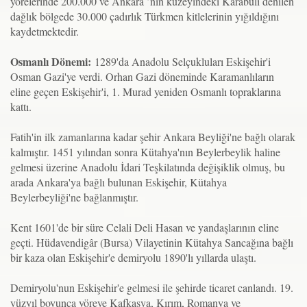
yörelerinde 200.000 ve Ankara ’nın kuzeyindeki Karabuli denilen
dağlık bölgede 30.000 çadırlık Türkmen kitlelerinin yığıldığını
kaydetmektedir.
Osmanlı Dönemi:
1289'da Anadolu Selçukluları Eskişehir'i
Osman Gazi'ye verdi. Orhan Gazi döneminde Karamanlıların
eline geçen Eskişehir'i, 1. Murad yeniden Osmanlı topraklarına
kattı.
Fatih'in ilk zamanlarına kadar şehir Ankara Beyliği'ne bağlı olarak
kalmıştır. 1451 yılından sonra Kütahya'nın Beylerbeylik haline
gelmesi üzerine Anadolu İdari Teşkilatında değişiklik olmuş, bu
arada Ankara'ya bağlı bulunan Eskişehir, Kütahya
Beylerbeyliği'ne bağlanmıştır.
Kent 1601'de bir süre Celali Deli Hasan ve yandaşlarının eline
geçti. Hüdavendigâr (Bursa) Vilayetinin Kütahya Sancağına bağlı
bir kaza olan Eskişehir'e demiryolu 1890'lı yıllarda ulaştı.
Demiryolu'nun Eskişehir'e gelmesi ile şehirde ticaret canlandı. 19.
yüzyıl boyunca yöreye Kafkasya, Kırım, Romanya ve