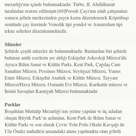
mezarlığı'nın içinde bulunmaktadır. Türbe, II. Abdülhamit
tarafından restore edilmiştir.[68]Porsuk Çayı'nın ıslah çalışmaları
sonucu şehrin merkezinden geçen kısmı düzenlenerek Köprübaşı
semtinde çay üzerinde Venedik tipi gondol ve Amsterdam tipi
tekne seferleri düzenlenmektedir.
Müzeler
Şehirde çeşitli müzeler de bulunmaktadır. Bunlardan biri şehirde
bulunan antik eserlerin yer aldığı Eskişehir Arkeoloji Müzesi'dir.
Ayrıca Bilim Sanat ve Kültür Parkı, Kent Park, Çağdaş Cam
Sanatları Müzesi, Pessinus Müzesi, Seyitgazi Müzesi, Yunus
Emre Müzesi, Eskişehir Atatürk ve Kültür Müzesi, Tayyare
Müzesi/Hava Müzesi, Osmanlı Evi Müzesi, Karikatür müzesi ve
İnönü Savaşları Karargah Müzesi bulunmaktadır.
Parklar
Boşaltılan Muttalip Mezarlığı’nın yerine yapılan ve üç adadan
oluşan Büyük Park’ın ardından, Kent Park ile Bilim Sanat ve
Kültür Parkı ve son olarak Çevre Yolu Polis Okulu Kavşağı ile
Ulu Önder mahallesi arasındaki alana yapılmakta olan göletli