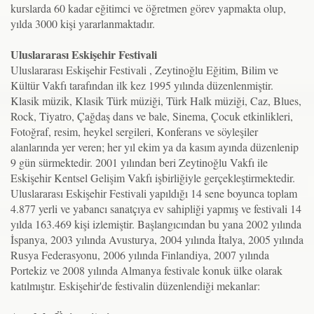
kurslarda 60 kadar eğitimci ve öğretmen görev yapmakta olup,
yılda 3000 kişi yararlanmaktadır.
Uluslararası Eskişehir Festivali
Uluslararası Eskişehir Festivali , Zeytinoğlu Eğitim, Bilim ve
Kültür Vakfı tarafından ilk kez 1995 yılında düzenlenmiştir.
Klasik müzik, Klasik Türk müziği, Türk Halk müziği, Caz, Blues,
Rock, Tiyatro, Çağdaş dans ve bale, Sinema, Çocuk etkinlikleri,
Fotoğraf, resim, heykel sergileri, Konferans ve söyleşiler
alanlarında yer veren; her yıl ekim ya da kasım ayında düzenlenip
9 gün sürmektedir. 2001 yılından beri Zeytinoğlu Vakfı ile
Eskişehir Kentsel Gelişim Vakfı işbirliğiyle gerçekleştirmektedir.
Uluslararası Eskişehir Festivali yapıldığı 14 sene boyunca toplam
4.877 yerli ve yabancı sanatçıya ev sahipliği yapmış ve festivali 14
yılda 163.469 kişi izlemiştir. Başlangıcından bu yana 2002 yılında
İspanya, 2003 yılında Avusturya, 2004 yılında İtalya, 2005 yılında
Rusya Federasyonu, 2006 yılında Finlandiya, 2007 yılında
Portekiz ve 2008 yılında Almanya festivale konuk ülke olarak
katılmıştır. Eskişehir'de festivalin düzenlendiği mekanlar: