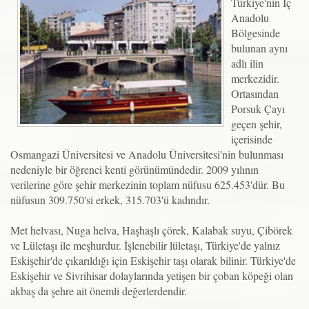
Türkiye'nin İç
Anadolu
Bölgesinde
bulunan aynı
adlı ilin
merkezidir.
Ortasından
Porsuk Çayı
geçen şehir,
içerisinde
Osmangazi Üniversitesi ve Anadolu Üniversitesi'nin bulunması
nedeniyle bir öğrenci kenti görünümündedir. 2009 yılının
verilerine göre şehir merkezinin toplam nüfusu 625.453'dür. Bu
nüfusun 309.750'si erkek, 315.703'ü kadındır.
Met helvası, Nuga helva, Haşhaşlı çörek, Kalabak suyu, Çibörek
ve Lületaşı ile meşhurdur. İşlenebilir lületaşı, Türkiye'de yalnız
Eskişehir'de çıkarıldığı için Eskişehir taşı olarak bilinir. Türkiye'de
Eskişehir ve Sivrihisar dolaylarında yetişen bir çoban köpeği olan
akbaş da şehre ait önemli değerlerdendir.