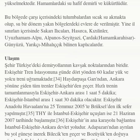
yükselmektedir. Hamamlardaki su hafif demirli ve kükürtlüdür.
Bu bölgede çarşı içerisindeki tulumbalardan sıcak su akmakta
olup, su bir dönem yakın bölgelerdeki evlere de verilmiştir. Yine il
sınırları içerisinde Sakarı Ilıcaları, Hasırca, Kızılinler,
Uyuzhamam-Alpu, Alpanos-Seyitgazi, Çardak(Hamamkarahisar)-
Günyüzü, Yarıkçı-Mihalıççık bilinen kaplıcalardır.
Ulaşım
Şehir Türkiye'deki demiryollarının kavşak noktalarından biridir.
Eskişehir Tren İstasyonuna günde dört yönden 60 kadar yük ve
yolcu treni uğramaktadır.[34] Haydarpaşa Garı'ndan, Ankara
yönüne giden tüm trenler Eskişehir'den geçer. Hızlı trenin
tamamlanmasıyla Eskişehir-Ankara arası 1 saat 5 dakika;
Eskişehir-İstanbul arası 1 saat 30 dakika olacaktır. Eskişehir
Anadolu Havaalanı'na 25 Temmuz 2005´te Brüksel´den ilk sefer
yapılmıştır.[35] THY ile İstanbul-Eskişehir uçuşları ise 21 Haziran
2007 tarihinde başlamıştır.[36] Eskişehir’in ana karayolu bağlantısı
İstanbul-Eskişehir-Ankara devlet yoludur. Adapazarı'ndan ayrılan
bu yol güneye inerek Bilecik’ten geçer ve Bozüyük’ten doğuya