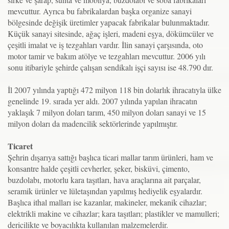
mevcuttur. Ayrıca bu fabrikalardan başka organize sanayi
bölgesinde değişik üretimler yapacak fabrikalar bulunmaktadır.
Küçük sanayi sitesinde, ağaç işleri, madeni eşya, dökümcüler ve
çeşitli imalat ve iş tezgahları vardır. İlin sanayi çarşısında, oto
motor tamir ve bakım atölye ve tezgahları mevcuttur. 2006 yılı
sonu itibariyle şehirde çalışan sendikalı işçi sayısı ise 48.790 dır.
İl 2007 yılında yaptığı 472 milyon 118 bin dolarlık ihracatıyla ülke
genelinde 19. sırada yer aldı. 2007 yılında yapılan ihracatın
yaklaşık 7 milyon doları tarım, 450 milyon doları sanayi ve 15
milyon doları da madencilik sektörlerinde yapılmıştır.
Ticaret
Şehrin dışarıya sattığı başlıca ticari mallar tarım ürünleri, ham ve
konsantre halde çeşitli cevherler, şeker, bisküvi, çimento,
buzdolabı, motorlu kara taşıtları, hava araçlarına ait parçalar,
seramik ürünler ve lületaşından yapılmış hediyelik eşyalardır.
Başlıca ithal malları ise kazanlar, makineler, mekanik cihazlar;
elektrikli makine ve cihazlar; kara taşıtları; plastikler ve mamulleri;
dericilikte ve boyacılıkta kullanılan malzemelerdir.