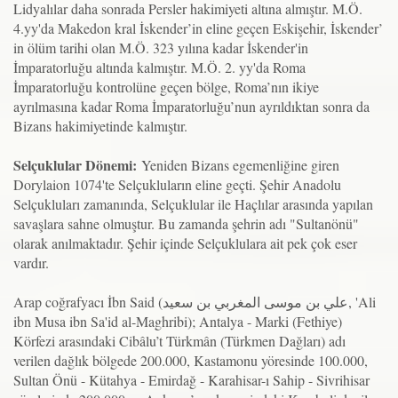
Lidyalılar daha sonrada Persler hakimiyeti altına almıştır. M.Ö.
4.yy'da Makedon kral İskender’in eline geçen Eskişehir, İskender’
in ölüm tarihi olan M.Ö. 323 yılına kadar İskender'in
İmparatorluğu altında kalmıştır. M.Ö. 2. yy'da Roma
İmparatorluğu kontrolüne geçen bölge, Roma’nın ikiye
ayrılmasına kadar Roma İmparatorluğu’nun ayrıldıktan sonra da
Bizans hakimiyetinde kalmıştır.
Selçuklular Dönemi:
Yeniden Bizans egemenliğine giren
Dorylaion 1074'te Selçukluların eline geçti. Şehir Anadolu
Selçukluları zamanında, Selçuklular ile Haçlılar arasında yapılan
savaşlara sahne olmuştur. Bu zamanda şehrin adı "Sultanönü"
olarak anılmaktadır. Şehir içinde Selçuklulara ait pek çok eser
vardır.
Arap coğrafyacı İbn Said (علي بن موسى المغربي بن سعيد, 'Ali
ibn Musa ibn Sa'id al-Maghribi); Antalya - Marki (Fethiye)
Körfezi arasındaki Cibâlu’t Türkmân (Türkmen Dağları) adı
verilen dağlık bölgede 200.000, Kastamonu yöresinde 100.000,
Sultan Önü - Kütahya - Emirdağ - Karahisar-ı Sahip - Sivrihisar