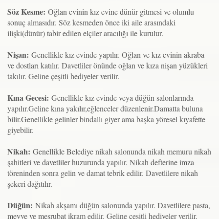
Söz Kesme:
Oğlan evinin kız evine dünür gitmesi ve olumlu
sonuç almasıdır. Söz kesmeden önce iki aile arasındaki
ilişki(dünür) tabir edilen elçiler aracılığı ile kurulur.
Nişan:
Genellikle kız evinde yapılır. Oğlan ve kız evinin akraba
ve dostları katılır. Davetliler önünde oğlan ve kıza nişan yüzükleri
takılır. Geline çeşitli hediyeler verilir.
Kına Gecesi:
Genellikle kız evinde veya düğün salonlarında
yapılır.Geline kına yakılır,eğlenceler düzenlenir.Damatta buluna
bilir.Genellikle gelinler bindallı giyer ama başka yöresel kıyafette
giyebilir.
Nikah:
Genellikle Belediye nikah salonunda nikah memuru nikah
şahitleri ve davetliler huzurunda yapılır. Nikah defterine imza
töreninden sonra gelin ve damat tebrik edilir. Davetlilere nikah
şekeri dağıtılır.
Düğün:
Nikah akşamı düğün salonunda yapılır. Davetlilere pasta,
meyve ve meşrubat ikram edilir. Geline çeşitli hediyeler verilir.