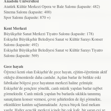
Anadolu Üniversitesi
Atatürk Kültür Merkezi Opera ve Bale Salonu (kapasite: 482)
Sinema Salonu (kapasite: 400)
Spor Salonu (kapasite: 870 +)
Kent Merkezi
Büyükşehir Sanat Merkezi Tiyatro Salonu (kapasite: 178)
Eskişehir Büyükşehir Belediyesi Sanat ve Kültür Sarayı Konser
Salonu (kapasite: 492)
Eskişehir Büyükşehir Belediyesi Sanat ve Kültür Sarayı Tiyatro
Salonu (kapasite: 569)
Gece hayatı
Öğrenci kenti olan Eskişehir’de gece hayatı, eğitim-öğretimin aktif
olduğu dönemlerde daha canlıdır. Açılan barlar ile birlikte eski
fabrikalar bölgesi gece hayatının merkezi haline gelmiştir.
Eskişehir’de gençlere yönelik, canlı müzik yapılan barlar rağbet
görmektedir. Canlı müzik yapılan bu barlarda sıklıkla tanınmış
sanatçıların konser vermesi, çevre şehirlerden de ilgi görmekte,
etkinliklere katılım sağlanmaktadır. Ayrıca birçok fasıl mekanı
vardır. Haller gençlik merkezi içinde bir çok kafe, bir şarap evi ve