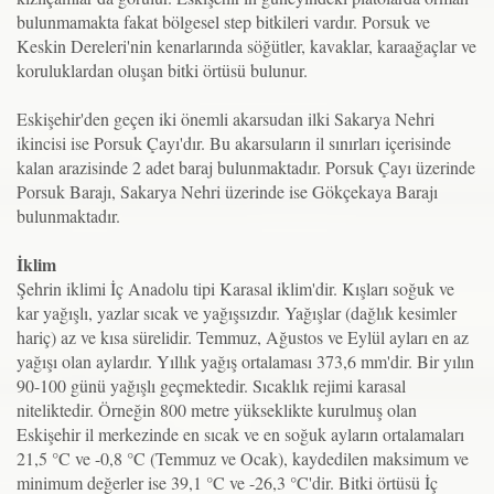
bulunmamakta fakat bölgesel step bitkileri vardır. Porsuk ve
Keskin Dereleri'nin kenarlarında söğütler, kavaklar, karaağaçlar ve
koruluklardan oluşan bitki örtüsü bulunur.
Eskişehir'den geçen iki önemli akarsudan ilki Sakarya Nehri
ikincisi ise Porsuk Çayı'dır. Bu akarsuların il sınırları içerisinde
kalan arazisinde 2 adet baraj bulunmaktadır. Porsuk Çayı üzerinde
Porsuk Barajı, Sakarya Nehri üzerinde ise Gökçekaya Barajı
bulunmaktadır.
İklim
Şehrin iklimi İç Anadolu tipi Karasal iklim'dir. Kışları soğuk ve
kar yağışlı, yazlar sıcak ve yağışsızdır. Yağışlar (dağlık kesimler
hariç) az ve kısa sürelidir. Temmuz, Ağustos ve Eylül ayları en az
yağışı olan aylardır. Yıllık yağış ortalaması 373,6 mm'dir. Bir yılın
90-100 günü yağışlı geçmektedir. Sıcaklık rejimi karasal
niteliktedir. Örneğin 800 metre yükseklikte kurulmuş olan
Eskişehir il merkezinde en sıcak ve en soğuk ayların ortalamaları
21,5 °C ve -0,8 °C (Temmuz ve Ocak), kaydedilen maksimum ve
minimum değerler ise 39,1 °C ve -26,3 °C'dir. Bitki örtüsü İç