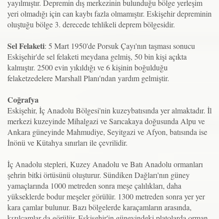
yayılmıştır. Depremin dış merkezinin bulunduğu bölge yerleşim
yeri olmadığı için can kaybı fazla olmamıştır. Eskişehir depreminin
oluştuğu bölge 3. derecede tehlikeli deprem bölgesidir.
Sel Felaketi
: 5 Mart 1950'de Porsuk Çayı'nın taşması sonucu
Eskişehir'de sel felaketi meydana gelmiş, 50 bin kişi açıkta
kalmıştır. 2500 evin yıkıldığı ve 6 kişinin boğulduğu
felaketzedelere Marshall Planı'ndan yardım gelmiştir.
Coğrafya
Eskişehir, İç Anadolu Bölgesi'nin kuzeybatısında yer almaktadır. İl
merkezi kuzeyinde Mihalgazi ve Sarıcakaya doğusunda Alpu ve
Ankara güneyinde Mahmudiye, Seyitgazi ve Afyon, batısında ise
İnönü ve Kütahya sınırları ile çevrilidir.
İç Anadolu stepleri, Kuzey Anadolu ve Batı Anadolu ormanları
şehrin bitki örtüsünü oluşturur. Sündiken Dağları'nın güney
yamaçlarında 1000 metreden sonra meşe çalılıkları, daha
yükseklerde bodur meşeler görülür. 1300 metreden sonra yer yer
kara çamlar bulunur. Bazı bölgelerde karaçamların arasında,
kızılçamlar da görülür. Eskişehir'in güneyindeki platolarda orman