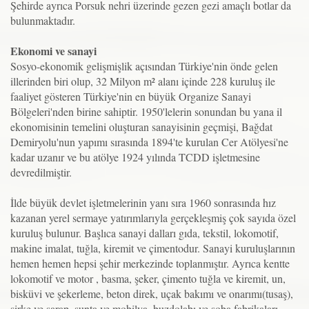
Şehirde ayrıca Porsuk nehri üzerinde gezen gezi amaçlı botlar da
bulunmaktadır.
Ekonomi ve sanayi
Sosyo-ekonomik gelişmişlik açısından Türkiye'nin önde gelen
illerinden biri olup, 32 Milyon m² alanı içinde 228 kuruluş ile
faaliyet gösteren Türkiye'nin en büyük Organize Sanayi
Bölgeleri'nden birine sahiptir. 1950'lelerin sonundan bu yana il
ekonomisinin temelini oluşturan sanayisinin geçmişi, Bağdat
Demiryolu'nun yapımı sırasında 1894'te kurulan Cer Atölyesi'ne
kadar uzanır ve bu atölye 1924 yılında TCDD işletmesine
devredilmiştir.
İlde büyük devlet işletmelerinin yanı sıra 1960 sonrasında hız
kazanan yerel sermaye yatırımlarıyla gerçekleşmiş çok sayıda özel
kuruluş bulunur. Başlıca sanayi dalları gıda, tekstil, lokomotif,
makine imalat, tuğla, kiremit ve çimentodur. Sanayi kuruluşlarının
hemen hemen hepsi şehir merkezinde toplanmıştır. Ayrıca kentte
lokomotif ve motor , basma, şeker, çimento tuğla ve kiremit, un,
bisküvi ve şekerleme, beton direk, uçak bakımı ve onarımı(tusaş),
sirke ve şarap, sunta ve mobilya, buzdolabı ve soba fabrikaları