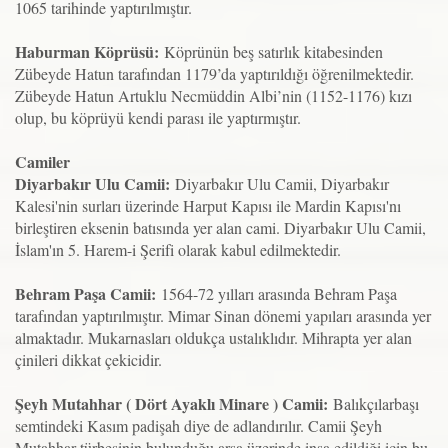
1065 tarihinde yaptırılmıştır.
Haburman Köprüsü:
Köprünün beş satırlık kitabesinden
Zübeyde Hatun tarafından 1179’da yaptırıldığı öğrenilmektedir.
Zübeyde Hatun Artuklu Necmüddin Albi’nin (1152-1176) kızı
olup, bu köprüyü kendi parası ile yaptırmıştır.
Camiler
Diyarbakır Ulu Camii:
Diyarbakır Ulu Camii, Diyarbakır
Kalesi'nin surları üzerinde Harput Kapısı ile Mardin Kapısı'nı
birleştiren eksenin batısında yer alan cami. Diyarbakır Ulu Camii,
İslam'ın 5. Harem-i Şerifi olarak kabul edilmektedir.
Behram Paşa Camii:
1564-72 yılları arasında Behram Paşa
tarafından yaptırılmıştır. Mimar Sinan dönemi yapıları arasında yer
almaktadır. Mukarnasları oldukça ustalıklıdır. Mihrapta yer alan
çinileri dikkat çekicidir.
Şeyh Mutahhar ( Dört Ayaklı Minare ) Camii:
Balıkçılarbaşı
semtindeki Kasım padişah diye de adlandırılır. Camii Şeyh
Mutahhar türbesinin bulunduğu arsa üzerinde inşa edildiği için bu