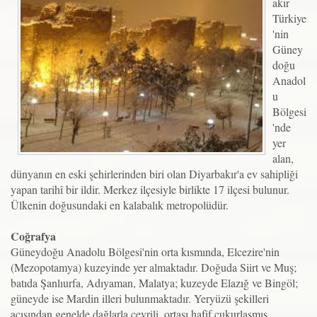
akır
Türkiye
'nin
Güney
doğu
Anadol
u
Bölgesi
'nde
yer
alan,
dünyanın en eski şehirlerinden biri olan Diyarbakır'a ev sahipliği
yapan tarihî bir ildir. Merkez ilçesiyle birlikte 17 ilçesi bulunur.
Ülkenin doğusundaki en kalabalık metropolüdür.
Coğrafya
Güneydoğu Anadolu Bölgesi'nin orta kısmında, Elcezire'nin
(Mezopotamya) kuzeyinde yer almaktadır. Doğuda Siirt ve Muş;
batıda Şanlıurfa, Adıyaman, Malatya; kuzeyde Elazığ ve Bingöl;
güneyde ise Mardin illeri bulunmaktadır. Yeryüzü şekilleri
açısından genelde dağlarla çevrili, ortası hafif çukurlaşmış