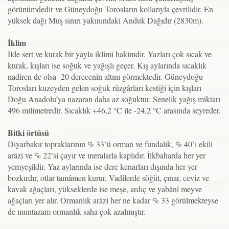
görünümdedir ve Güneydoğu Torosların kollarıyla çevrilidir. En
yüksek dağı Muş sınırı yakınındaki Anduk Dağıdır (2830m).
İklim
İlde sert ve kurak bir yayla iklimi hakimdir. Yazları çok sıcak ve
kurak, kışları ise soğuk ve yağışlı geçer. Kış aylarında sıcaklık
nadiren de olsa -20 derecenin altını görmektedir. Güneydoğu
Torosları kuzeyden gelen soğuk rüzgârları kestiği için kışları
Doğu Anadolu’ya nazaran daha az soğuktur. Senelik yağış miktarı
496 milimetredir. Sıcaklık +46,2 °C ile -24,2 °C arasında seyreder.
Bitki örtüsü
Diyarbakır topraklarının % 33’ü orman ve fundalık, % 40’ı ekili
arâzi ve % 22’si çayır ve meralarla kaplıdır. İlkbaharda her yer
yemyeşildir. Yaz aylarında ise dere kenarları dışında her yer
bozkırdır, otlar tamâmen kurur. Vadilerde söğüt, çınar, ceviz ve
kavak ağaçları, yükseklerde ise meşe, ardıç ve yabânî meyve
ağaçları yer alır. Ormanlık arâzi her ne kadar % 33 görülmekteyse
de muntazam ormanlık saha çok azalmıştır.