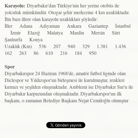
Karayolu:
Diyarbakır'dan Türkiye'nin her yerine otobüs ile
yolculuk mümkündür. Otogar şehir merkezine 4 km uzaklıktadır.
İlin bazı illere olan karayolu uzaklıkları şöyledir:
İller Adana Adıyaman Ankara Gaziantep İstanbul
İzmir Elazığ Malatya Mardin Mersin Siirt
Şanlıurfa Konya
Uzaklık (Km) 536 207 940 329 1.381 1.436
162 263 86 610 216 184 950
Spor
Diyarbakırspor 24 Haziran 1968'de, amatör futbol liginde olan
Diclespor ve Yıldızspor'un birleşmesi ile kurulmuştur, renkleri
kırmızı ve yeşilden oluşmaktadır. Amblemi ise Diyarbakır Sur'u ile
Diyarbakır karpuzundan oluşmaktadır. Diyarbakırspor'un ilk
başkanı, o zamanın Belediye Başkanı Nejat Cemiloğlu olmuştur