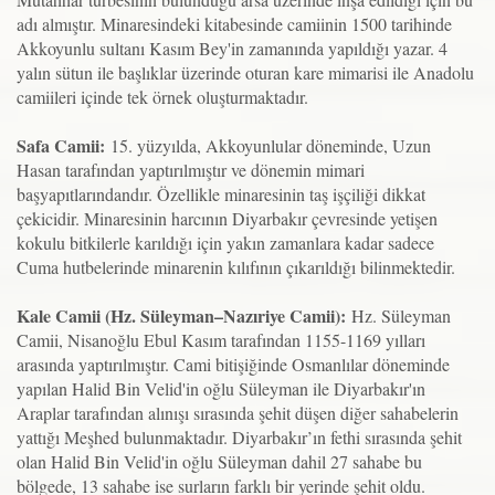
adı almıştır. Minaresindeki kitabesinde camiinin 1500 tarihinde
Akkoyunlu sultanı Kasım Bey'in zamanında yapıldığı yazar. 4
yalın sütun ile başlıklar üzerinde oturan kare mimarisi ile Anadolu
camiileri içinde tek örnek oluşturmaktadır.
Safa Camii:
15. yüzyılda, Akkoyunlular döneminde, Uzun
Hasan tarafından yaptırılmıştır ve dönemin mimari
başyapıtlarındandır. Özellikle minaresinin taş işçiliği dikkat
çekicidir. Minaresinin harcının Diyarbakır çevresinde yetişen
kokulu bitkilerle karıldığı için yakın zamanlara kadar sadece
Cuma hutbelerinde minarenin kılıfının çıkarıldığı bilinmektedir.
Kale Camii (Hz. Süleyman–Nazıriye Camii):
Hz. Süleyman
Camii, Nisanoğlu Ebul Kasım tarafından 1155-1169 yılları
arasında yaptırılmıştır. Cami bitişiğinde Osmanlılar döneminde
yapılan Halid Bin Velid'in oğlu Süleyman ile Diyarbakır'ın
Araplar tarafından alınışı sırasında şehit düşen diğer sahabelerin
yattığı Meşhed bulunmaktadır. Diyarbakır’ın fethi sırasında şehit
olan Halid Bin Velid'in oğlu Süleyman dahil 27 sahabe bu
bölgede, 13 sahabe ise surların farklı bir yerinde şehit oldu.