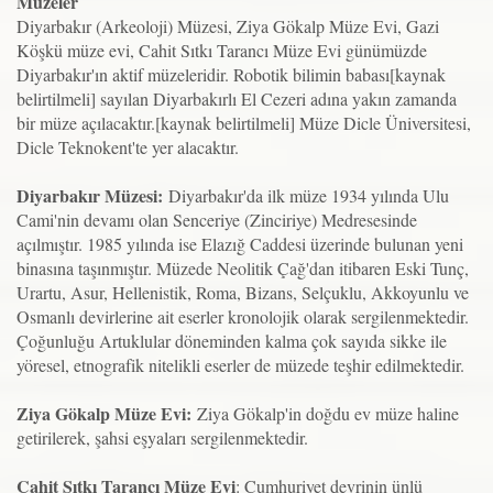
Müzeler
Diyarbakır (Arkeoloji) Müzesi, Ziya Gökalp Müze Evi, Gazi
Köşkü müze evi, Cahit Sıtkı Tarancı Müze Evi günümüzde
Diyarbakır'ın aktif müzeleridir. Robotik bilimin babası[kaynak
belirtilmeli] sayılan Diyarbakırlı El Cezeri adına yakın zamanda
bir müze açılacaktır.[kaynak belirtilmeli] Müze Dicle Üniversitesi,
Dicle Teknokent'te yer alacaktır.
Diyarbakır Müzesi:
Diyarbakır'da ilk müze 1934 yılında Ulu
Cami'nin devamı olan Senceriye (Zinciriye) Medresesinde
açılmıştır. 1985 yılında ise Elazığ Caddesi üzerinde bulunan yeni
binasına taşınmıştır. Müzede Neolitik Çağ'dan itibaren Eski Tunç,
Urartu, Asur, Hellenistik, Roma, Bizans, Selçuklu, Akkoyunlu ve
Osmanlı devirlerine ait eserler kronolojik olarak sergilenmektedir.
Çoğunluğu Artuklular döneminden kalma çok sayıda sikke ile
yöresel, etnografik nitelikli eserler de müzede teşhir edilmektedir.
Ziya Gökalp Müze Evi:
Ziya Gökalp'in doğdu ev müze haline
getirilerek, şahsi eşyaları sergilenmektedir.
Cahit Sıtkı Tarancı Müze Evi
: Cumhuriyet devrinin ünlü