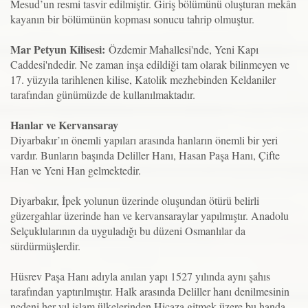
Mesud’un resmi tasvir edilmiştir. Giriş bölümünü oluşturan mekân
kayanın bir bölümünün kopması sonucu tahrip olmuştur.
Mar Petyun Kilisesi:
Özdemir Mahallesi'nde, Yeni Kapı
Caddesi'ndedir. Ne zaman inşa edildiği tam olarak bilinmeyen ve
17. yüzyıla tarihlenen kilise, Katolik mezhebinden Keldaniler
tarafından günümüzde de kullanılmaktadır.
Hanlar ve Kervansaray
Diyarbakır’ın önemli yapıları arasında hanların önemli bir yeri
vardır. Bunların başında Deliller Hanı, Hasan Paşa Hanı, Çifte
Han ve Yeni Han gelmektedir.
Diyarbakır, İpek yolunun üzerinde oluşundan ötürü belirli
güzergahlar üzerinde han ve kervansaraylar yapılmıştır. Anadolu
Selçuklularının da uyguladığı bu düzeni Osmanlılar da
sürdürmüşlerdir.
Hüsrev Paşa Hanı adıyla anılan yapı 1527 yılında aynı şahıs
tarafından yaptırılmıştır. Halk arasında Deliller hanı denilmesinin
nedeni her yıl islam ülkelerinden Hicaza gitmek üzere bu handa