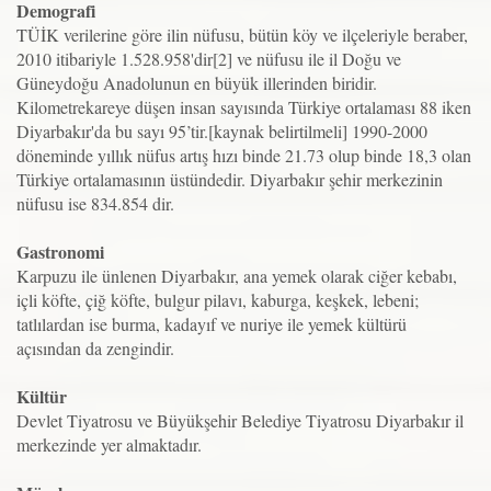
Demografi
TÜİK verilerine göre ilin nüfusu, bütün köy ve ilçeleriyle beraber,
2010 itibariyle 1.528.958'dir[2] ve nüfusu ile il Doğu ve
Güneydoğu Anadolunun en büyük illerinden biridir.
Kilometrekareye düşen insan sayısında Türkiye ortalaması 88 iken
Diyarbakır'da bu sayı 95’tir.[kaynak belirtilmeli] 1990-2000
döneminde yıllık nüfus artış hızı binde 21.73 olup binde 18,3 olan
Türkiye ortalamasının üstündedir. Diyarbakır şehir merkezinin
nüfusu ise 834.854 dir.
Gastronomi
Karpuzu ile ünlenen Diyarbakır, ana yemek olarak ciğer kebabı,
içli köfte, çiğ köfte, bulgur pilavı, kaburga, keşkek, lebeni;
tatlılardan ise burma, kadayıf ve nuriye ile yemek kültürü
açısından da zengindir.
Kültür
Devlet Tiyatrosu ve Büyükşehir Belediye Tiyatrosu Diyarbakır il
merkezinde yer almaktadır.