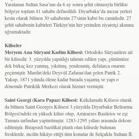
Yaralanan Sultan Sasa’nın da 6 ay sonra şehit olmasıyla birlikte
bölgeye toplam 41 sahabe defnedildi. Diyarbakır’da mezar yerleri
kesin olarak bilinen 30 sahabenin 27'sinin kabri bu camidedir. 27
şehit sahabenin kabirleri Türkiye'nin her yerinden ziyaretçi akınına
uğramaktadır.
Kiliseler
Meryem Ana Süryani Kadim Kilisesi:
Ortodoks Süryanilere ait
bir kilisedir. 3. yüzyılda yapıldığı tahmin edilen yapı, günümüze
dek birkaç kez yanmış, yıkılmış, yenilenmiş, defalarca onarım
geçirmiştir. Mardin'deki Deyr-ül Zafaran'dan gelen Patrik 2.
Yakup, 1871 yılında ölene kadar burada yaşamış ve yapı o
dönemde Patriklik Merkezi olarak hizmet vermiştir.
Saint Georgi (Kara Papaz) Kilisesi:
Kırkdamaltı Kilisesi olarak
da bilinen Saint Georges Kilisesi 3.yüzyılda Diyarbakır Belisırma
Bölgesi'ndeki en yüksek kilise olup, Amirarzes Basileios ve eşi
Tamara tarfından yaptırılmıştır. 1283-1295 yılları arasında dekore
edilmiştir. Birapsisli bazilikal planlı olan kilisede bulunan
fresklerde, incilin hikâye ettiği tüm konular ile Selçuklu Sultanı II.