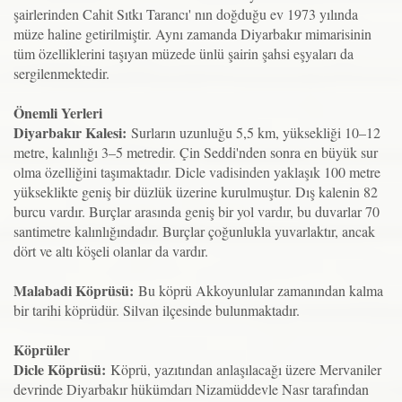
şairlerinden Cahit Sıtkı Tarancı' nın doğduğu ev 1973 yılında
müze haline getirilmiştir. Aynı zamanda Diyarbakır mimarisinin
tüm özelliklerini taşıyan müzede ünlü şairin şahsi eşyaları da
sergilenmektedir.
Önemli Yerleri
Diyarbakır Kalesi:
Surların uzunluğu 5,5 km, yüksekliği 10–12
metre, kalınlığı 3–5 metredir. Çin Seddi'nden sonra en büyük sur
olma özelliğini taşımaktadır. Dicle vadisinden yaklaşık 100 metre
yükseklikte geniş bir düzlük üzerine kurulmuştur. Dış kalenin 82
burcu vardır. Burçlar arasında geniş bir yol vardır, bu duvarlar 70
santimetre kalınlığındadır. Burçlar çoğunlukla yuvarlaktır, ancak
dört ve altı köşeli olanlar da vardır.
Malabadi Köprüsü:
Bu köprü Akkoyunlular zamanından kalma
bir tarihi köprüdür. Silvan ilçesinde bulunmaktadır.
Köprüler
Dicle Köprüsü:
Köprü, yazıtından anlaşılacağı üzere Mervaniler
devrinde Diyarbakır hükümdarı Nizamüddevle Nasr tarafından