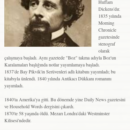
Huffam
Dickens'dır.
1835 yılında
Morning
Chronicle
gazetesinde
stenograf
olarak
çalışmaya başladı. Aynı gazetede "Boz" takma adıyla Boz'un
Karalamaları başlığında notlar yayımlamaya başladı.
1837'de Bay Pikvik'in Serüvenleri adlı kitabını yayımladı; bu
kitabıyla ünlendi. 1840 yılında Antikacı Dükkanı romanını
yayımladı.
1840'ta Amerika'ya gitti. Bu dönemde yine Daily News gazetesini
ve Household Words dergisini çıkardı.
1870'te 58 yaşında öldü. Mezarı Londra'daki Westminster
Kilisesi'ndedir.