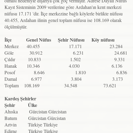
olması nedeniyle dışarıya çok göç vermiştir. Adrese Dayalı Nüfus
Kayıt Sisteminin 2009 verilerine göre Ardahan'ın kent merkezi
nüfusu 17.171 'dir. İlçe merkezine bağlı köylerle birlikte nüfusu
40.455, Ardahan ilinin genel toplam nüfusu ise 108.169 olarak
ölçülmüştür.
İlçe Genel Nüfus Şehir Nüfusu Köy nüfusu
Merkez 40.455 17.171 23.284
Göle 30.912 6.231 24.681
Çıldır 10.833 1.502 9.331
Hanak 10.346 4.030 6.136
Posof 8.646 1.810 6.836
Damal 6.977 3.804 3.173
Toplam 108.169 34.548 73.621
Kardeş Şehirler
Şehir Ülke
Ahıska Gürcistan Gürcistan
Batum Gürcistan Gürcistan
Artvin Türkiye Türkiye
Edirne Türkiye Türkiye