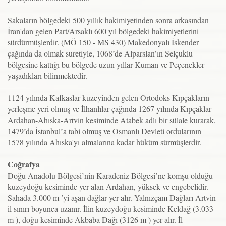
Sakaların bölgedeki 500 yıllık hakimiyetinden sonra arkasından
İran'dan gelen Part/Arsaklı 600 yıl bölgedeki hakimiyetlerini
sürdürmüşlerdir. (MÖ 150 - MS 430) Makedonyalı İskender
çağında da olmak suretiyle, 1068’de Alparslan’ın Selçuklu
bölgesine kattığı bu bölgede uzun yıllar Kuman ve Peçenekler
yaşadıkları bilinmektedir.
1124 yılında Kafkaslar kuzeyinden gelen Ortodoks Kıpçakların
yerleşme yeri olmuş ve İlhanlılar çağında 1267 yılında Kıpçaklar
Ardahan-Ahıska-Artvin kesiminde Atabek adlı bir sülale kurarak,
1479’da İstanbul’a tabi olmuş ve Osmanlı Devleti ordularının
1578 yılında Ahıska'yı almalarına kadar hüküm sürmüşlerdir.
Coğrafya
Doğu Anadolu Bölgesi’nin Karadeniz Bölgesi’ne komşu olduğu
kuzeydoğu kesiminde yer alan Ardahan, yüksek ve engebelidir.
Sahada 3.000 m ’yi aşan dağlar yer alır. Yalnızçam Dağları Artvin
il sınırı boyunca uzanır. İlin kuzeydoğu kesiminde Keldağ (3.033
m ), doğu kesiminde Akbaba Dağı (3126 m ) yer alır. İl