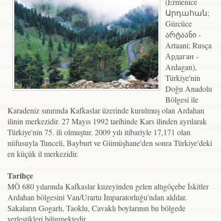
(Ermenice
Արդահան;
Gürcüce
არტაანი -
Artaani; Rusça
Ардаган -
Ardagan),
Türkiye'nin
Doğu Anadolu
Bölgesi ile
Karadeniz sınırında Kafkaslar üzerinde kurulmuş olan Ardahan
ilinin merkezidir. 27 Mayıs 1992 tarihinde Kars ilinden ayrılarak
Türkiye'nin 75. ili olmuştur. 2009 yılı itibariyle 17,171 olan
nüfusuyla Tunceli, Bayburt ve Gümüşhane'den sonra Türkiye'deki
en küçük il merkezidir.
Tarihçe
MÖ 680 yılarında Kafkaslar kuzeyinden gelen altıgöçebe İskitler
Ardahan bölgesini Van/Urartu İmparatorluğu'ndan aldılar.
Sakaların Gogarlı, Taoklu, Cavaklı boylarının bu bölgede
yerleştikleri bilinmektedir.