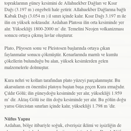
topraklarının güney kesimini de Allahuekber Dağları ve Kısır
Dağı (3.197 m ) engebeli hale getirir. Allahuekber Dağlarına bağlı
Kabak Dağı (3.054 m ) il sınırı içinde kalır. Kısır Dağı 3.197 m ile
ilin en yüksek noktasıdır. Ardahan Platosu ilin orta kesiminde yer
alır. Yüksekliği 1800-2000 m’ dir. Temelini Neojen volkanizması
sonucu ortaya çıkmış lavlar oluşturur.
Plato, Pliyosen sonu ve Pleistosen başlarında ortaya çıkan
faylanmalar sonucu çökmüştür. Kenarlarında marnlı ve kumlu
çökellerin bulunduğu bu alan, yüksek kesimlerden gelen
malzemelerle dolmuştur.
Kura nehri ve kolları tarafından plato yüzeyi parçalanmıştır. Bu
akarsuların en önemlisi platoyu baştan başa geçen Kura ırmağıdır.
Çıldır Gölü; ilin güneydoğu kesiminde yer alır, yüksekliği 1.959
m’ dir. Aktaş Gölü ise ilin doğu kesiminde yer alır. Bu gölün doğu
yarısı Gürcistan sınırları içinde kalır, yüksekliği 1.798 m ’dir.
Nüfus Yapısı
Ardahan, bölge itibariyle soğuk, elverişsiz iklimi ve işsizliğin de