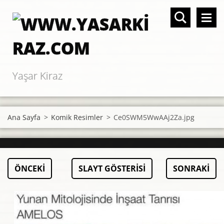
Yaşar Kiraz
Ana Sayfa
>
Komik Resimler
>
Ce0SWM5WwAAj2Za.jpg
ÖNCEKI
SLAYT GÖSTERISI
SONRAKI