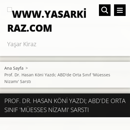
Yaşar Kiraz
Ana Sayfa
>
Prof. Dr. Hasan Köni Yazdı; ABD'de Orta Sınıf 'Müesses
Nizamı' Sarstı
PROF. DR. HASAN KÖNI YAZDI; ABD'DE ORTA
SINIF 'MÜESSES NIZAMI' SARSTI