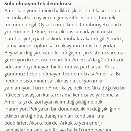
Solu olmayan tek demokrasi
Amerikan yönetiminin halkla ilişkiler politikası sonucu
Demokratlara oy veren geniş kitleler sonuçtan pek
memnun değil. Oysa Trump kendi Cumhuriyetçi parti
yönetimine de karşı çıkarak başkan adayı olmuştu.
Cumhuriyetçi parti aslında muhafazakar değil. Şimdi iş
camiasını ve toplumsal reaksiyonu temsil ediyorlar.
Beyazlar değişim istediler; değişim için sistemi sarsmak
gerekiyordu ve sistem sarsıldı. Amerika’da günümüzde
adı sanı duyulmayan bir komünist partisi var. Ancak
günümüzde solu olmayan tek demokrasi Amerika. Bu
nedenle sisteminin sarsılmasına sol yorumlar
yapılamıyor. Turmp Amerika’yı, belki de Ortadoğu’yu bir
nükleer savaştan kurtardı ama kendisi ve yardımcısı
Amerika’yı da zorlayan iklim değişikliğine pek
inanmıyor. Pek yakın bir dönemde iklim değişikliğinin
etkileri arttığında, danışmanları kendisini ikna
edebilirler. Aksi takdirde, Arktik’te yeni enerji
kaynaklarına kavuşan Rusya halkı Trump hayranı