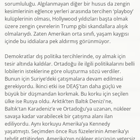
sorumluluğu. Algılanmayan diğer bir husus da zengin
kesimlerinin eğlence yerleri arasında tercihen ‘playboy’
kulüplerinin olması, Hollywood yıldızları başta olmak
üzere zengin çevrelerin Trump gibi skandallara alışık
olmalarıydı. Zaten Amerikan orta sınıfı, yaşam kaygısı
içinde bu iddialara pek aldırmış görünmüyor.
Demokratlar dış politika tercihlerinde, oy almak için
tesir altında kaldılar. Ortadoğu ile ilgili politikalarını belli
lobilerin isteklerine göre oluşturma sözü verdiler.
Bunun için Suriye’deki çatışmalara devam edilmesi
gerekiyordu. İkinci etki ise DEAŞ'tan daha güçlü ve
büyük bir düşmandan korkmak. Bu korku için seçilen
ülke ise Rusya oldu. Arktik’ten Baltık Denizi'ne,
Baltık'tan Karadeniz’e ve Ortadoğu’ya uzanan, nükleer
savaşa kadar varabilecek bir çatışma alanı ilan
ediliyordu. Aynı korkuyu Amerika’ya Kennedy
yaşatmıştı. Seçimden önce Rus füzelerinin Amerika’yı
tehdit ettiğinden, Amerika’nın nükleer gücünün yetersiz