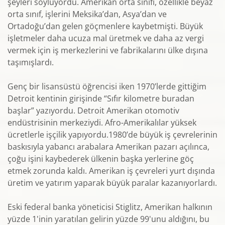
şeyleri söylüyordu. Amerikan orta sınıfı, özellikle beyaz
orta sınıf, işlerini Meksika’dan, Asya’dan ve
Ortadoğu’dan gelen göçmenlere kaybetmişti. Büyük
işletmeler daha ucuza mal üretmek ve daha az vergi
vermek için iş merkezlerini ve fabrikalarını ülke dışına
taşımışlardı.
Genç bir lisansüstü öğrencisi iken 1970’lerde gittiğim
Detroit kentinin girişinde “Sıfır kilometre buradan
başlar” yazıyordu. Detroit Amerikan otomotiv
endüstrisinin merkeziydi. Afro-Amerikalılar yüksek
ücretlerle işçilik yapıyordu.1980’de büyük iş çevrelerinin
baskısıyla yabancı arabalara Amerikan pazarı açılınca,
çoğu işini kaybederek ülkenin başka yerlerine göç
etmek zorunda kaldı. Amerikan iş çevreleri yurt dışında
üretim ve yatırım yaparak büyük paralar kazanıyorlardı.
Eski federal banka yöneticisi Stiglitz, Amerikan halkının
yüzde 1'inin yaratılan gelirin yüzde 99'unu aldığını, bu