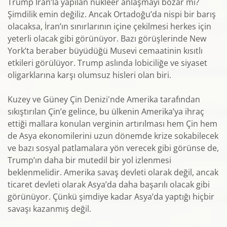
Trump İran’la yapılan nükleer anlaşmayı bozar mı?
Şimdilik emin değiliz. Ancak Ortadoğu’da nispi bir barış
olacaksa, İran’ın sınırlarının içine çekilmesi herkes için
yeterli olacak gibi görünüyor. Bazı görüşlerinde New
York’ta beraber büyüdüğü Musevi cemaatinin kısıtlı
etkileri görülüyor. Trump aslında lobiciliğe ve siyaset
oligarklarına karşı olumsuz hisleri olan biri.
Kuzey ve Güney Çin Denizi'nde Amerika tarafından
sıkıştırılan Çin’e gelince, bu ülkenin Amerika’ya ihraç
ettiği mallara konulan verginin artırılması hem Çin hem
de Asya ekonomilerini uzun dönemde krize sokabilecek
ve bazı sosyal patlamalara yön verecek gibi görünse de,
Trump’ın daha bir mutedil bir yol izlenmesi
beklenmelidir. Amerika savaş devleti olarak değil, ancak
ticaret devleti olarak Asya’da daha başarılı olacak gibi
görünüyor. Çünkü şimdiye kadar Asya’da yaptığı hiçbir
savaşı kazanmış değil.